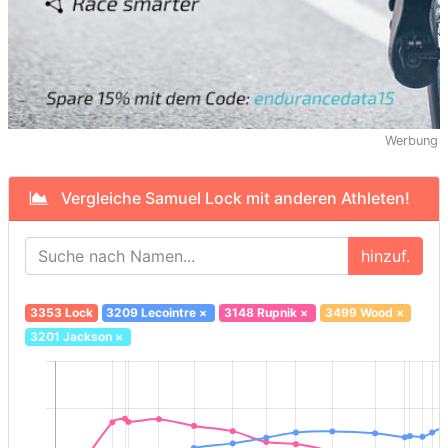
Werbung
Vergleiche Samuel Lock mit anderen Athleten!
hinzuf.
3353 Lock
3209 Lecointre
×
3148 Rupnik
×
3499 Wood
×
3201 Jackson
×