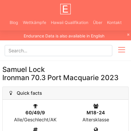
Blog
Wettkämpfe
Hawaii Qualifikation
Über
Kontakt
×
Endurance Data is also available in English
Samuel Lock
Ironman 70.3 Port Macquarie 2023
Quick facts
60/49/9
M18-24
Alle/Geschlecht/AK
Altersklasse