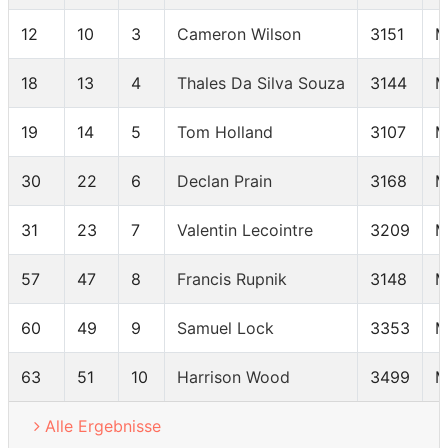
12
10
3
Cameron Wilson
3151
M
18
13
4
Thales Da Silva Souza
3144
M
19
14
5
Tom Holland
3107
M
30
22
6
Declan Prain
3168
M
31
23
7
Valentin Lecointre
3209
M
57
47
8
Francis Rupnik
3148
M
60
49
9
Samuel Lock
3353
M
63
51
10
Harrison Wood
3499
M
Alle Ergebnisse