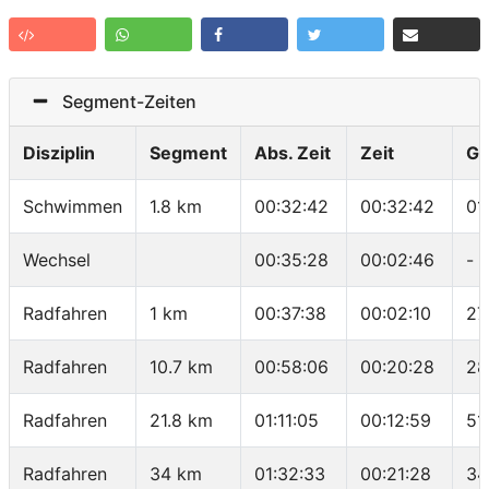
Segment-Zeiten
Disziplin
Segment
Abs. Zeit
Zeit
Ge
Schwimmen
1.8 km
00:32:42
00:32:42
01
Wechsel
00:35:28
00:02:46
-
Radfahren
1 km
00:37:38
00:02:10
27
Radfahren
10.7 km
00:58:06
00:20:28
28
Radfahren
21.8 km
01:11:05
00:12:59
51
Radfahren
34 km
01:32:33
00:21:28
34