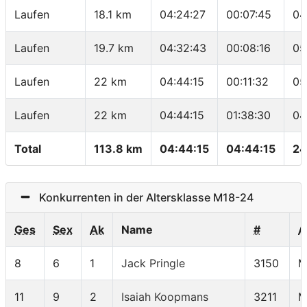
Laufen
18.1 km
04:24:27
00:07:45
04
Laufen
19.7 km
04:32:43
00:08:16
05
Laufen
22 km
04:44:15
00:11:32
05
Laufen
22 km
04:44:15
01:38:30
04
Total
113.8 km
04:44:15
04:44:15
24
Konkurrenten in der Altersklasse M18-24
Ges
Sex
Ak
Name
#
A
8
6
1
Jack Pringle
3150
M
11
9
2
Isaiah Koopmans
3211
M