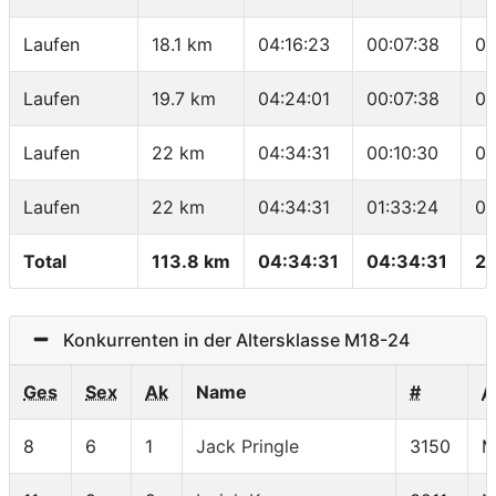
Laufen
18.1 km
04:16:23
00:07:38
04
Laufen
19.7 km
04:24:01
00:07:38
04
Laufen
22 km
04:34:31
00:10:30
04
Laufen
22 km
04:34:31
01:33:24
04
Total
113.8 km
04:34:31
04:34:31
24
Konkurrenten in der Altersklasse M18-24
Ges
Sex
Ak
Name
#
A
8
6
1
Jack Pringle
3150
M