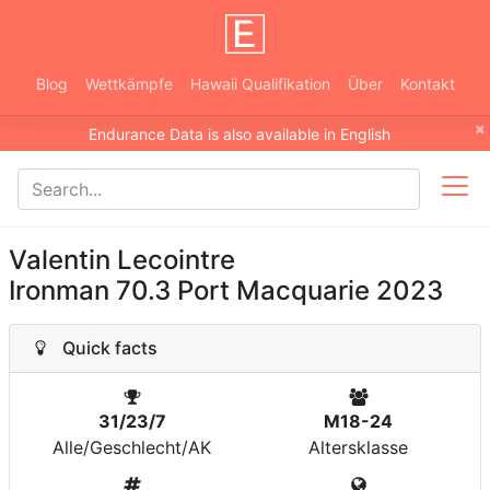
Blog
Wettkämpfe
Hawaii Qualifikation
Über
Kontakt
×
Endurance Data is also available in English
Valentin Lecointre
Ironman 70.3 Port Macquarie 2023
Quick facts
31/23/7
M18-24
Alle/Geschlecht/AK
Altersklasse