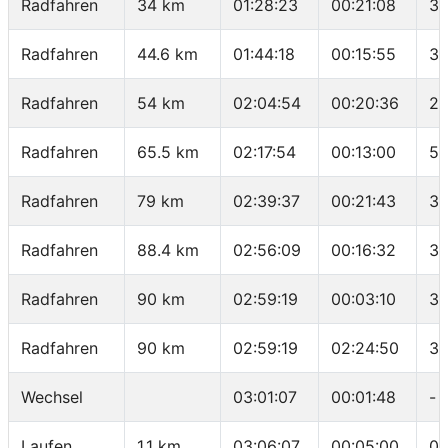
Radfahren
34 km
01:28:23
00:21:08
34
Radfahren
44.6 km
01:44:18
00:15:55
39
Radfahren
54 km
02:04:54
00:20:36
27
Radfahren
65.5 km
02:17:54
00:13:00
53
Radfahren
79 km
02:39:37
00:21:43
37
Radfahren
88.4 km
02:56:09
00:16:32
34
Radfahren
90 km
02:59:19
00:03:10
30
Radfahren
90 km
02:59:19
02:24:50
37
Wechsel
03:01:07
00:01:48
-
Laufen
1.1 km
03:06:07
00:05:00
04