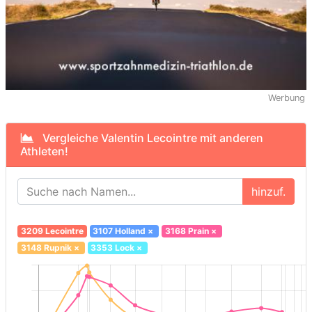
Werbung
Vergleiche Valentin Lecointre mit anderen
Athleten!
hinzuf.
3209 Lecointre
3107 Holland
×
3168 Prain
×
3148 Rupnik
×
3353 Lock
×