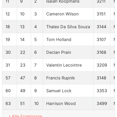
11
9
2
Isaiah Koopmans
3211
M
12
10
3
Cameron Wilson
3151
M
18
13
4
Thales Da Silva Souza
3144
M
19
14
5
Tom Holland
3107
M
30
22
6
Declan Prain
3168
M
31
23
7
Valentin Lecointre
3209
M
57
47
8
Francis Rupnik
3148
M
60
49
9
Samuel Lock
3353
M
63
51
10
Harrison Wood
3499
M
Alle Ergebnisse