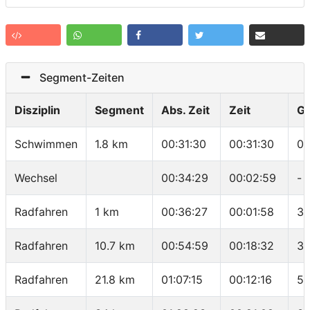
Segment-Zeiten
Disziplin
Segment
Abs. Zeit
Zeit
G
Schwimmen
1.8 km
00:31:30
00:31:30
01
Wechsel
00:34:29
00:02:59
-
Radfahren
1 km
00:36:27
00:01:58
30
Radfahren
10.7 km
00:54:59
00:18:32
31
Radfahren
21.8 km
01:07:15
00:12:16
54