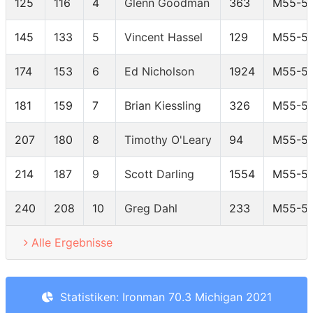
125
116
4
Glenn Goodman
363
M55-5
145
133
5
Vincent Hassel
129
M55-5
174
153
6
Ed Nicholson
1924
M55-5
181
159
7
Brian Kiessling
326
M55-5
207
180
8
Timothy O'Leary
94
M55-5
214
187
9
Scott Darling
1554
M55-5
240
208
10
Greg Dahl
233
M55-5
Alle Ergebnisse
Statistiken: Ironman 70.3 Michigan 2021