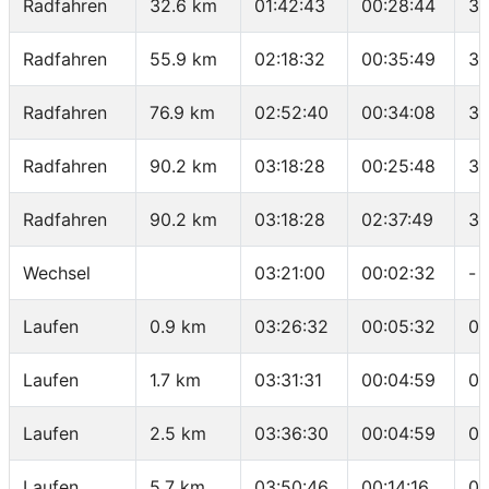
Radfahren
32.6 km
01:42:43
00:28:44
31
Radfahren
55.9 km
02:18:32
00:35:49
39
Radfahren
76.9 km
02:52:40
00:34:08
36
Radfahren
90.2 km
03:18:28
00:25:48
30
Radfahren
90.2 km
03:18:28
02:37:49
34
Wechsel
03:21:00
00:02:32
-
Laufen
0.9 km
03:26:32
00:05:32
06
Laufen
1.7 km
03:31:31
00:04:59
06
Laufen
2.5 km
03:36:30
00:04:59
06
Laufen
5.7 km
03:50:46
00:14:16
04