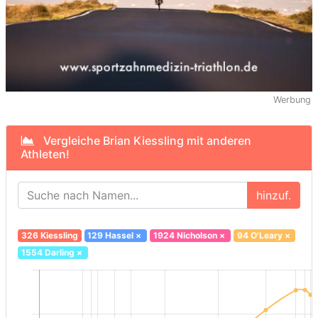
Werbung
Vergleiche Brian Kiessling mit anderen
Athleten!
hinzuf.
326 Kiessling
129 Hassel
×
1924 Nicholson
×
94 O'Leary
×
1554 Darling
×