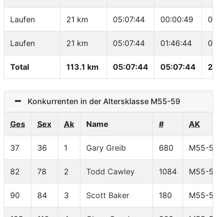
Laufen
21 km
05:07:44
00:00:49
00
Laufen
21 km
05:07:44
01:46:44
05
Total
113.1 km
05:07:44
05:07:44
22
Konkurrenten in der Altersklasse M55-59
Ges
Sex
Ak
Name
#
AK
37
36
1
Gary Greib
680
M55-5
82
78
2
Todd Cawley
1084
M55-5
90
84
3
Scott Baker
180
M55-5