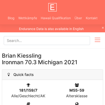
Blog
Wettkämpfe
Hawaii Qualifikation
Über
Kontakt
×
Endurance Data is also available in English
Brian Kiessling
Ironman 70.3 Michigan 2021
Quick facts
181/159/7
M55-59
Alle/Geschlecht/AK
Altersklasse