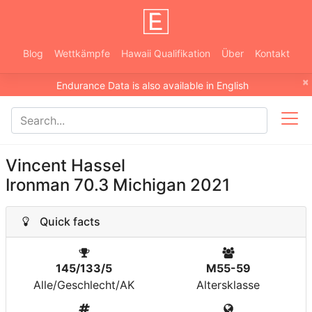
Blog
Wettkämpfe
Hawaii Qualifikation
Über
Kontakt
×
Endurance Data is also available in English
Vincent Hassel
Ironman 70.3 Michigan 2021
Quick facts
145/133/5
M55-59
Alle/Geschlecht/AK
Altersklasse