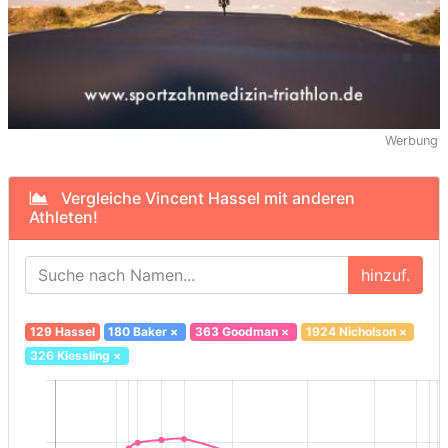
Werbung
Vergleiche Vincent Hassel mit anderen
Athleten!
hinzuf.
129 Hassel
180 Baker
×
363 Goodman
×
1924 Nicholson
×
326 Kiessling
×