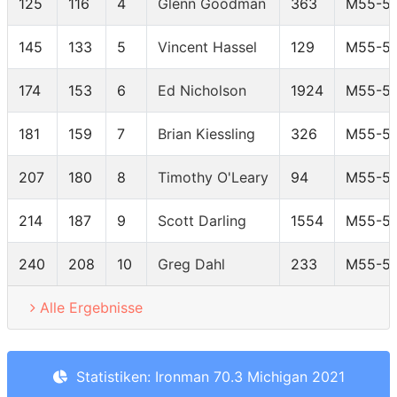
125
116
4
Glenn Goodman
363
M55-5
145
133
5
Vincent Hassel
129
M55-5
174
153
6
Ed Nicholson
1924
M55-5
181
159
7
Brian Kiessling
326
M55-5
207
180
8
Timothy O'Leary
94
M55-5
214
187
9
Scott Darling
1554
M55-5
240
208
10
Greg Dahl
233
M55-5
Alle Ergebnisse
Statistiken: Ironman 70.3 Michigan 2021