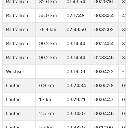
Radfahren
32.6 km
01:43:54
00:29:16
31
Radfahren
55.9 km
02:17:48
00:33:54
41
Radfahren
76.9 km
02:49:50
00:32:02
39
Radfahren
90.2 km
03:14:44
00:24:54
32
Radfahren
90.2 km
03:14:44
02:33:46
35
Wechsel
03:19:06
00:04:22
-
Laufen
0.9 km
03:24:34
00:05:28
06
Laufen
1.7 km
03:29:21
00:04:47
05
Laufen
2.5 km
03:34:07
00:04:46
05
Laufen
5.7 km
03:48:07
00:14:00
04