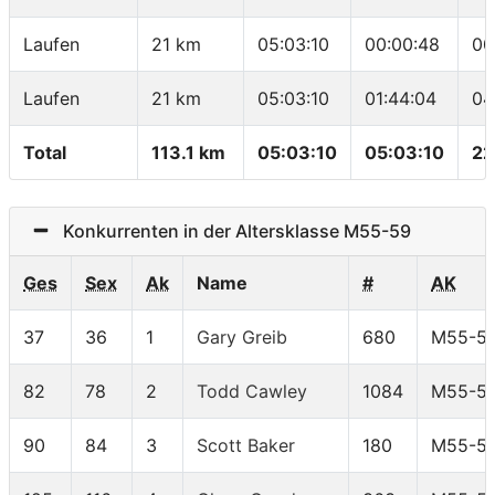
Laufen
21 km
05:03:10
00:00:48
00
Laufen
21 km
05:03:10
01:44:04
04
Total
113.1 km
05:03:10
05:03:10
22
Konkurrenten in der Altersklasse M55-59
Ges
Sex
Ak
Name
#
AK
37
36
1
Gary Greib
680
M55-5
82
78
2
Todd Cawley
1084
M55-5
90
84
3
Scott Baker
180
M55-5