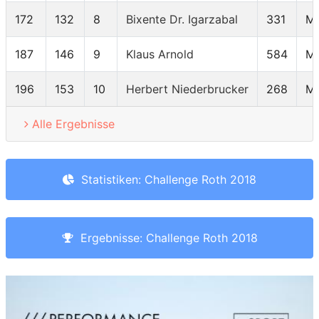
172
132
8
Bixente Dr. Igarzabal
331
M
187
146
9
Klaus Arnold
584
M
196
153
10
Herbert Niederbrucker
268
M
Alle Ergebnisse
Statistiken: Challenge Roth 2018
Ergebnisse: Challenge Roth 2018