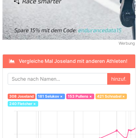
Werbung
Vergleiche Mal Joseland mit anderen Athleten!
hinzuf.
308 Joseland
181 Selukov
×
153 Pullens
×
421 Schnabel
×
240 Fletcher
×