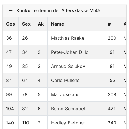
Konkurrenten in der Altersklasse M 45
Ges
Sex
Ak
Name
#
A
36
26
1
Matthias Raeke
200
M
47
34
2
Peter-Johan Dillo
191
M
49
35
3
Arnaud Selukov
181
M
84
64
4
Carlo Pullens
153
M
99
78
5
Mal Joseland
308
M
104
82
6
Bernd Schnabel
421
M
140
110
7
Hedley Fletcher
240
M