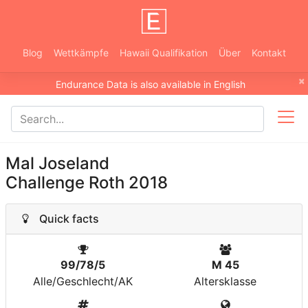
Blog
Wettkämpfe
Hawaii Qualifikation
Über
Kontakt
×
Endurance Data is also available in English
Mal Joseland
Challenge Roth 2018
Quick facts
99/78/5
M 45
Alle/Geschlecht/AK
Altersklasse