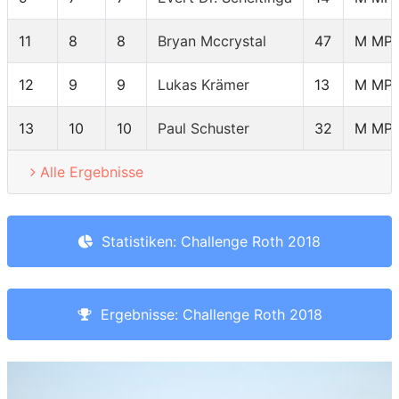
11
8
8
Bryan Mccrystal
47
M MP
12
9
9
Lukas Krämer
13
M MP
13
10
10
Paul Schuster
32
M MP
Alle Ergebnisse
Statistiken: Challenge Roth 2018
Ergebnisse: Challenge Roth 2018