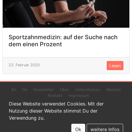
Sportzahnmedizin: auf der Suche nach
dem einen Prozent
23. Februar 2020
Lesen
En
De
Newsletter
Über
Unterstützen
Werben
Kontakt
Impressum
Diese Website verwendet Cookies. Mit der
Nutzung dieser Website stimmst Du der
Verwendung zu.
© 2022 www.endurance-data.com - aaa
Dies ist eine Beta-Version. Höchstwahrscheinlich haben sich auf
Ok
weitere Infos
dieser Website noch einige Fehler versteckt.