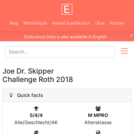
Blog
Wettkämpfe
Hawaii Qualifikation
Über
Kontakt
×
Endurance Data is also available in English
Joe Dr. Skipper
Challenge Roth 2018
Quick facts
5/4/4
M MPRO
Alle/Geschlecht/AK
Altersklasse