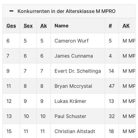
Konkurrenten in der Altersklasse M MPRO
Ges
Sex
Ak
Name
#
AK
6
5
5
Cameron Wurf
5
M MP
7
6
6
James Cunnama
4
M MP
9
7
7
Evert Dr. Scheltinga
14
M MP
11
8
8
Bryan Mccrystal
47
M MP
12
9
9
Lukas Krämer
13
M MP
13
10
10
Paul Schuster
32
M MP
15
11
11
Christian Altstadt
18
M MP