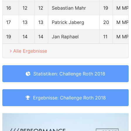
16
12
12
Sebastian Mahr
19
M MP
17
13
13
Patrick Jaberg
20
M MP
19
14
14
Jan Raphael
11
M MP
Alle Ergebnisse
Statistiken: Challenge Roth 2018
Ergebnisse: Challenge Roth 2018