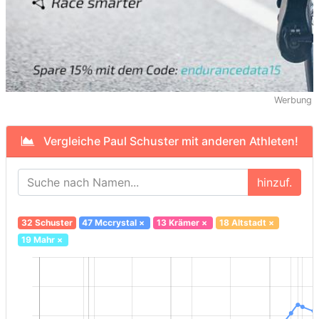
Werbung
Vergleiche Paul Schuster mit anderen Athleten!
hinzuf.
32 Schuster
47 Mccrystal
×
13 Krämer
×
18 Altstadt
×
19 Mahr
×