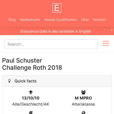
Blog
Wettkämpfe
Hawaii Qualifikation
Über
Kontakt
×
Endurance Data is also available in English
Paul Schuster
Challenge Roth 2018
Quick facts
13/10/10
M MPRO
Alle/Geschlecht/AK
Altersklasse