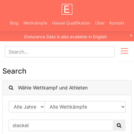
Blog
Wettkämpfe
Hawaii Qualifikation
Über
Kontakt
×
Endurance Data is also available in English
Search
Wähle Wettkampf und Athleten