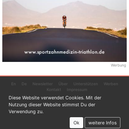
Werbung
En
De
Newsletter
Über
Unterstützen
Werben
Kontakt
Impressum
Diese Website verwendet Cookies. Mit der
Nutzung dieser Website stimmst Du der
Verwendung zu.
© 2022 www.endurance-data.com - aaa
Dies ist eine Beta-Version. Höchstwahrscheinlich haben sich auf
Ok
weitere Infos
dieser Website noch einige Fehler versteckt.