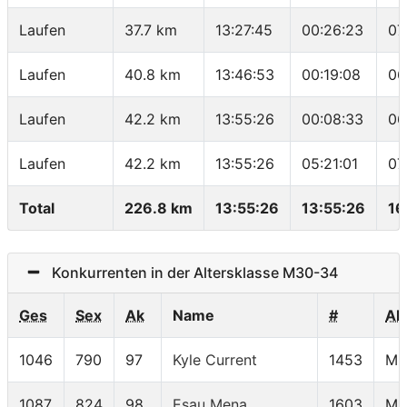
Laufen
37.7 km
13:27:45
00:26:23
07
Laufen
40.8 km
13:46:53
00:19:08
06
Laufen
42.2 km
13:55:26
00:08:33
06
Laufen
42.2 km
13:55:26
05:21:01
07
Total
226.8 km
13:55:26
13:55:26
16
Konkurrenten in der Altersklasse M30-34
Ges
Sex
Ak
Name
#
AK
1046
790
97
Kyle Current
1453
M3
1087
824
98
Esau Mena
1603
M3