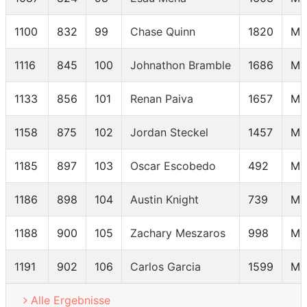
1100
832
99
Chase Quinn
1820
M3
1116
845
100
Johnathon Bramble
1686
M3
1133
856
101
Renan Paiva
1657
M3
1158
875
102
Jordan Steckel
1457
M3
1185
897
103
Oscar Escobedo
492
M3
1186
898
104
Austin Knight
739
M3
1188
900
105
Zachary Meszaros
998
M3
1191
902
106
Carlos Garcia
1599
M3
Alle Ergebnisse