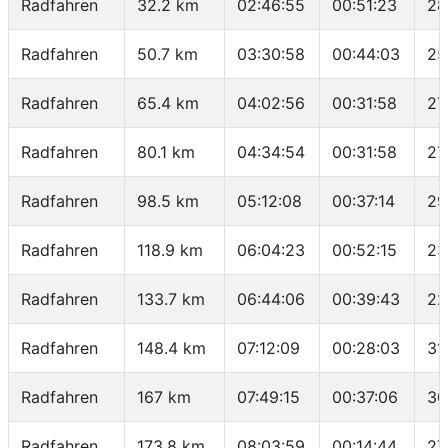
Radfahren
32.2 km
02:46:55
00:51:23
28
Radfahren
50.7 km
03:30:58
00:44:03
25
Radfahren
65.4 km
04:02:56
00:31:58
27
Radfahren
80.1 km
04:34:54
00:31:58
27
Radfahren
98.5 km
05:12:08
00:37:14
29
Radfahren
118.9 km
06:04:23
00:52:15
23
Radfahren
133.7 km
06:44:06
00:39:43
22
Radfahren
148.4 km
07:12:09
00:28:03
31
Radfahren
167 km
07:49:15
00:37:06
30
Radfahren
173.8 km
08:03:59
00:14:44
27