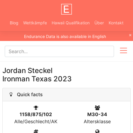
Blog
Wettkämpfe
Hawaii Qualifikation
Über
Kontakt
×
Endurance Data is also available in English
Jordan Steckel
Ironman Texas 2023
Quick facts
1158/875/102
M30-34
Alle/Geschlecht/AK
Altersklasse