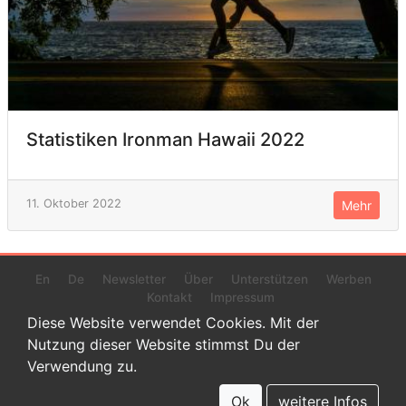
Statistiken Ironman Hawaii 2022
11. Oktober 2022
Mehr
En
De
Newsletter
Über
Unterstützen
Werben
Kontakt
Impressum
Diese Website verwendet Cookies. Mit der
Nutzung dieser Website stimmst Du der
Verwendung zu.
© 2022 www.endurance-data.com - aaa
Dies ist eine Beta-Version. Höchstwahrscheinlich haben sich auf
Ok
weitere Infos
dieser Website noch einige Fehler versteckt.