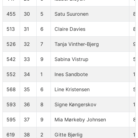
455
30
5
Satu Suuronen
8
513
31
6
Claire Davies
8
526
32
7
Tanja Vinther-Bjerg
9
542
33
9
Sabina Vistrup
5
552
34
1
Ines Sandbote
19
568
35
6
Line Kristensen
5
593
36
8
Signe Køngerskov
11
595
37
9
Mia Mørkeby Johnsen
8
619
38
2
Gitte Bjørlig
1