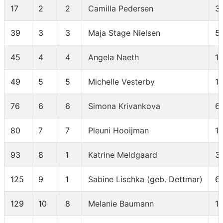
17
2
2
Camilla Pedersen
3
39
3
3
Maja Stage Nielsen
5
45
4
4
Angela Naeth
1
49
5
5
Michelle Vesterby
1
76
6
6
Simona Krivankova
6
80
7
7
Pleuni Hooijman
17
93
8
1
Katrine Meldgaard
3
125
9
1
Sabine Lischka (geb. Dettmar)
6
129
10
8
Melanie Baumann
1