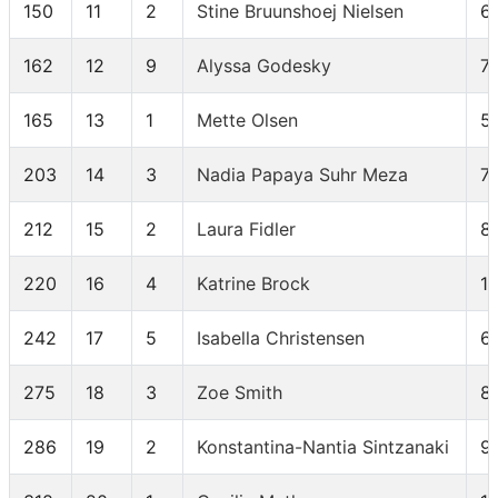
150
11
2
Stine Bruunshoej Nielsen
6
162
12
9
Alyssa Godesky
7
165
13
1
Mette Olsen
5
203
14
3
Nadia Papaya Suhr Meza
7
212
15
2
Laura Fidler
8
220
16
4
Katrine Brock
1
242
17
5
Isabella Christensen
6
275
18
3
Zoe Smith
8
286
19
2
Konstantina-Nantia Sintzanaki
9