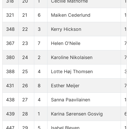
318
20
1
Cecilie Mathorne
1
321
21
6
Maiken Cederlund
1
348
22
3
Kerry Hickson
1
367
23
7
Helen O'Neile
7
380
24
2
Karoline Nikolaisen
7
388
25
4
Lotte Høj Thomsen
3
431
26
8
Esther Meijer
7
438
27
4
Sanna Paavilainen
1
439
28
1
Karina Sørensen Gosvig
6
447
29
5
Isabel Bleyen
1