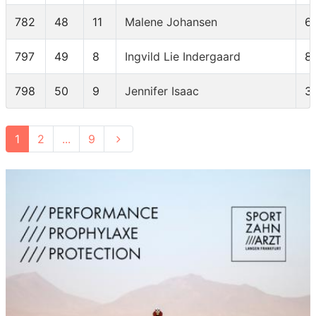
782
48
11
Malene Johansen
6
797
49
8
Ingvild Lie Indergaard
8
798
50
9
Jennifer Isaac
3
1
2
...
9