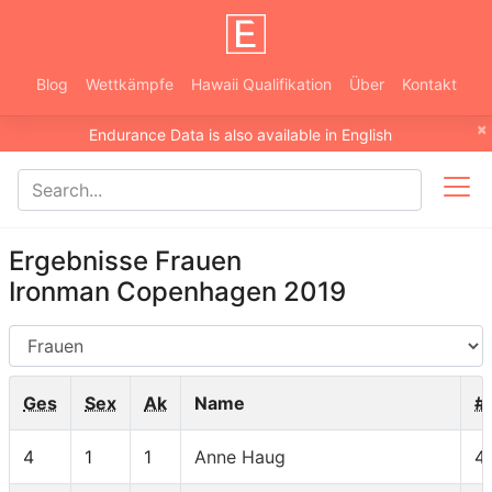
Blog
Wettkämpfe
Hawaii Qualifikation
Über
Kontakt
×
Endurance Data is also available in English
Ergebnisse Frauen
Ironman Copenhagen 2019
AG
Ges
Sex
Ak
Name
#
4
1
1
Anne Haug
4