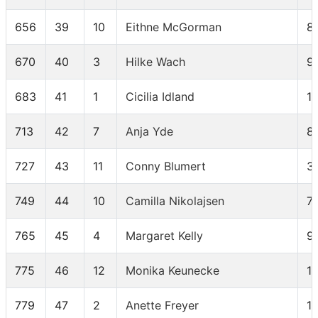
656
39
10
Eithne McGorman
8
670
40
3
Hilke Wach
9
683
41
1
Cicilia Idland
1
713
42
7
Anja Yde
8
727
43
11
Conny Blumert
3
749
44
10
Camilla Nikolajsen
7
765
45
4
Margaret Kelly
9
775
46
12
Monika Keunecke
1
779
47
2
Anette Freyer
1