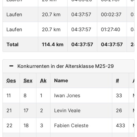
Laufen
20.7 km
04:37:57
00:02:37
03
Laufen
20.7 km
04:37:57
01:27:40
04
Total
114.4 km
04:37:57
04:37:57
24
Konkurrenten in der Altersklasse M25-29
Ges
Sex
Ak
Name
#
A
11
8
1
Iwan Jones
33
M
21
17
2
Levin Veale
26
M
22
18
3
Fabien Celeste
433
M