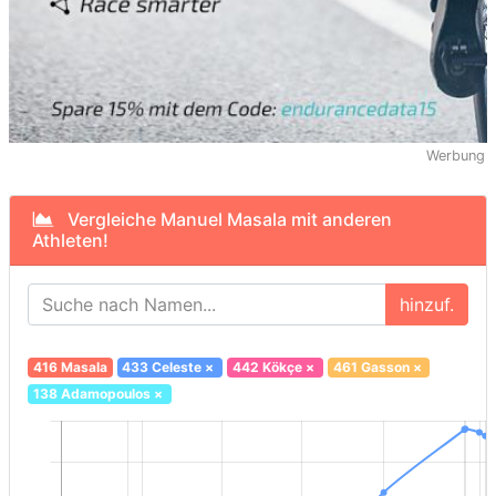
Werbung
Vergleiche Manuel Masala mit anderen
Athleten!
hinzuf.
416 Masala
433 Celeste
×
442 Kökçe
×
461 Gasson
×
138 Adamopoulos
×