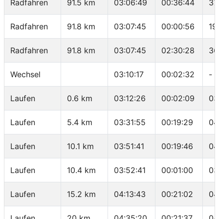
Radfahren
91.5 km
03:06:49
00:36:44
37
Radfahren
91.8 km
03:07:45
00:00:56
19
Radfahren
91.8 km
03:07:45
02:30:28
36
Wechsel
03:10:17
00:02:32
-
Laufen
0.6 km
03:12:26
00:02:09
03
Laufen
5.4 km
03:31:55
00:19:29
04
Laufen
10.1 km
03:51:41
00:19:46
04
Laufen
10.4 km
03:52:41
00:01:00
03
Laufen
15.2 km
04:13:43
00:21:02
04
Laufen
20 km
04:35:20
00:21:37
04