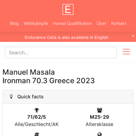
Blog
Wettkämpfe
Hawaii Qualifikation
Über
Kontakt
×
Endurance Data is also available in English
Manuel Masala
Ironman 70.3 Greece 2023
Quick facts
71/62/5
M25-29
Alle/Geschlecht/AK
Altersklasse