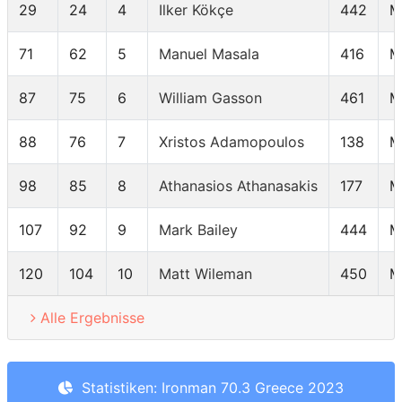
29
24
4
Ilker Kökçe
442
M
71
62
5
Manuel Masala
416
M
87
75
6
William Gasson
461
M
88
76
7
Xristos Adamopoulos
138
M
98
85
8
Athanasios Athanasakis
177
M
107
92
9
Mark Bailey
444
M
120
104
10
Matt Wileman
450
M
Alle Ergebnisse
Statistiken: Ironman 70.3 Greece 2023