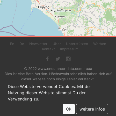
En
De
Newsletter
Über
Unterstützen
Werben
Kontakt
Impressum
© 2022 www.endurance-data.com - aaa
Dies ist eine Beta-Version. Höchstwahrscheinlich haben sich auf
dieser Website noch einige Fehler versteckt.
Diese Website verwendet Cookies. Mit der
Nutzung dieser Website stimmst Du der
Verwendung zu.
Ok
weitere Infos