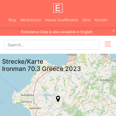
Blog
Wettkämpfe
Hawaii Qualifikation
Über
Kontakt
×
Endurance Data is also available in English
Strecke/Karte
Ironman 70.3 Greece 2023