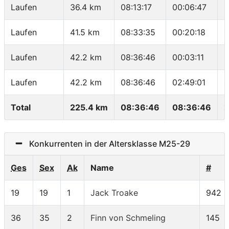
Laufen
36.4 km
08:13:17
00:06:47
0
Laufen
41.5 km
08:33:35
00:20:18
0
Laufen
42.2 km
08:36:46
00:03:11
0
Laufen
42.2 km
08:36:46
02:49:01
0
Total
225.4 km
08:36:46
08:36:46
2
Konkurrenten in der Altersklasse M25-29
Ges
Sex
Ak
Name
#
19
19
1
Jack Troake
942
36
35
2
Finn von Schmeling
145