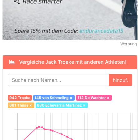
Werbung
Vergleiche Jack Troake mit anderen Athleten!
hinzuf.
942 Troake
145 von Schmeling
×
112 De Wachter
×
681 Thüss
×
680 Echevarria Martinez
×