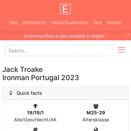
Blog
Wettkämpfe
Hawaii Qualifikation
Über
Kontakt
×
Endurance Data is also available in English
Jack Troake
Ironman Portugal 2023
Quick facts
19/19/1
M25-29
Alle/Geschlecht/AK
Altersklasse