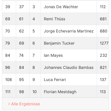
39
37
3
Jonas De Wachter
112
69
61
4
Remi Thüss
681
70
62
5
Jorge Echevarria Martinez
680
79
69
6
Benjamin Tucker
1277
84
74
7
Ian Mayes
232
96
84
8
Johannes Claudio Bambas
821
108
95
9
Luca Ferrari
137
111
98
10
Florian Mestdagh
113
Alle Ergebnisse