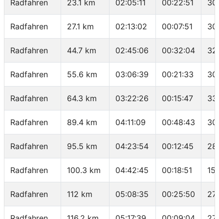
Radfahren
23.1 km
02:05:11
00:22:51
30
Radfahren
27.1 km
02:13:02
00:07:51
30
Radfahren
44.7 km
02:45:06
00:32:04
32
Radfahren
55.6 km
03:06:39
00:21:33
30
Radfahren
64.3 km
03:22:26
00:15:47
33
Radfahren
89.4 km
04:11:09
00:48:43
30
Radfahren
95.5 km
04:23:54
00:12:45
28
Radfahren
100.3 km
04:42:45
00:18:51
15
Radfahren
112 km
05:08:35
00:25:50
27.
Radfahren
116.2 km
05:17:39
00:09:04
27