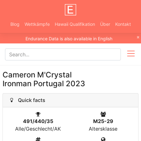
Blog
Wettkämpfe
Hawaii Qualifikation
Über
Kontakt
×
Endurance Data is also available in English
Cameron M'Crystal
Ironman Portugal 2023
Quick facts
491/440/35
M25-29
Alle/Geschlecht/AK
Altersklasse