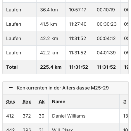
Laufen
36.4 km
10:57:17
00:10:19
06
Laufen
41.5 km
11:27:40
00:30:23
05
Laufen
42.2 km
11:31:52
00:04:12
05
Laufen
42.2 km
11:31:52
04:01:39
05
Total
225.4 km
11:31:52
11:31:52
19
Konkurrenten in der Altersklasse M25-29
Ges
Sex
Ak
Name
#
412
372
30
Daniel Williams
133
442
396
31
Will Clark
10