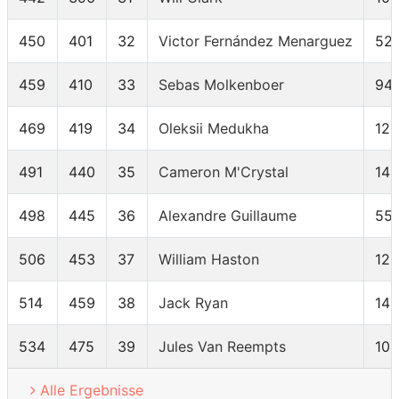
450
401
32
Victor Fernández Menarguez
52
459
410
33
Sebas Molkenboer
94
469
419
34
Oleksii Medukha
121
491
440
35
Cameron M'Crystal
145
498
445
36
Alexandre Guillaume
55
506
453
37
William Haston
12
514
459
38
Jack Ryan
141
534
475
39
Jules Van Reempts
10
Alle Ergebnisse