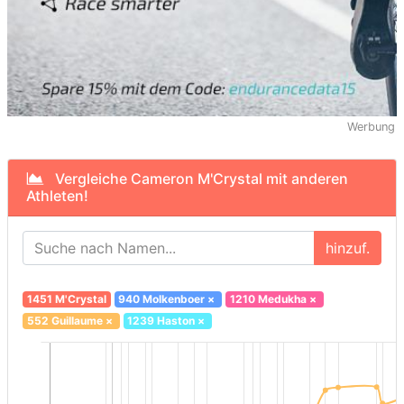
Werbung
Vergleiche Cameron M'Crystal mit anderen
Athleten!
hinzuf.
1451 M'Crystal
940 Molkenboer
×
1210 Medukha
×
552 Guillaume
×
1239 Haston
×