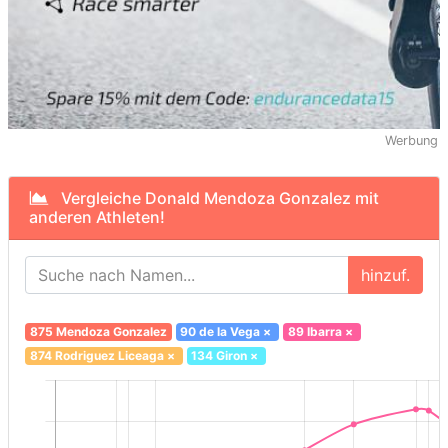
Werbung
Vergleiche Donald Mendoza Gonzalez mit
anderen Athleten!
hinzuf.
875 Mendoza Gonzalez
90 de la Vega
×
89 Ibarra
×
874 Rodriguez Liceaga
×
134 Giron
×