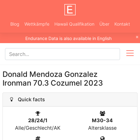
Blog
Wettkämpfe
Hawaii Qualifikation
Über
Kontakt
×
Endurance Data is also available in English
Donald Mendoza Gonzalez
Ironman 70.3 Cozumel 2023
Quick facts
28/24/1
M30-34
Alle/Geschlecht/AK
Altersklasse