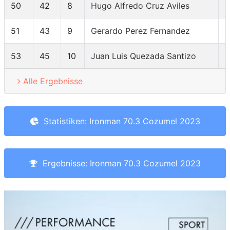
50
42
8
Hugo Alfredo Cruz Aviles
5
51
43
9
Gerardo Perez Fernandez
1
53
45
10
Juan Luis Quezada Santizo
9
Alle Ergebnisse
Statistiken: Ironman 70.3 Cozumel 2023
Ergebnisse: Ironman 70.3 Cozumel 2023