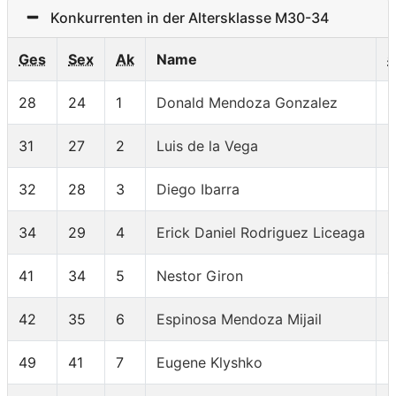
Konkurrenten in der Altersklasse M30-34
Ges
Sex
Ak
Name
#
28
24
1
Donald Mendoza Gonzalez
8
31
27
2
Luis de la Vega
9
32
28
3
Diego Ibarra
8
34
29
4
Erick Daniel Rodriguez Liceaga
8
41
34
5
Nestor Giron
1
42
35
6
Espinosa Mendoza Mijail
5
49
41
7
Eugene Klyshko
8