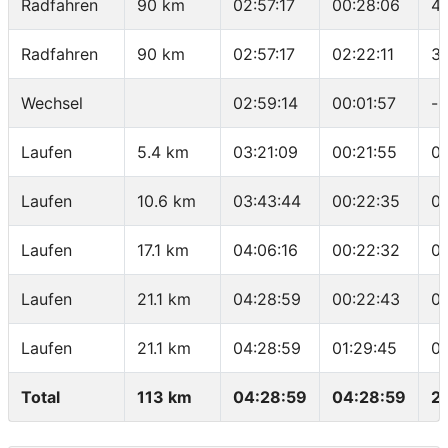
Radfahren
90 km
02:57:17
00:28:06
41
Radfahren
90 km
02:57:17
02:22:11
37
Wechsel
02:59:14
00:01:57
-
Laufen
5.4 km
03:21:09
00:21:55
0
Laufen
10.6 km
03:43:44
00:22:35
0
Laufen
17.1 km
04:06:16
00:22:32
0
Laufen
21.1 km
04:28:59
00:22:43
0
Laufen
21.1 km
04:28:59
01:29:45
04
Total
113 km
04:28:59
04:28:59
2