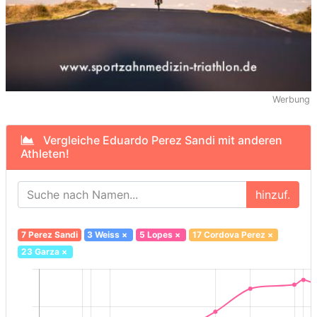
Werbung
Vergleiche Eduardo Perez Sandi mit anderen
Athleten!
hinzuf.
7 Perez Sandi
3 Weiss
×
5 Lopes
×
17 Cordova Perez
×
23 Garza
×