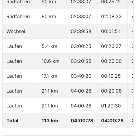
Radfahren
90 km
02:38:07
00:25:12
4
Radfahren
90 km
02:38:07
02:08:23
4
Wechsel
02:39:58
00:01:51
-
Laufen
5.4 km
03:00:25
00:20:27
0
Laufen
10.6 km
03:20:55
00:20:30
0
Laufen
17.1 km
03:40:20
00:19:25
0
Laufen
21.1 km
04:00:28
00:20:08
0
Laufen
21.1 km
04:00:28
01:20:30
0
Total
113 km
04:00:28
04:00:28
2