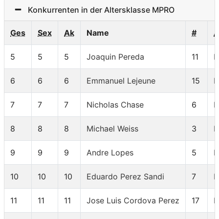
Konkurrenten in der Altersklasse MPRO
Ges
Sex
Ak
Name
#
5
5
5
Joaquin Pereda
11
6
6
6
Emmanuel Lejeune
15
7
7
7
Nicholas Chase
6
8
8
8
Michael Weiss
3
9
9
9
Andre Lopes
5
10
10
10
Eduardo Perez Sandi
7
11
11
11
Jose Luis Cordova Perez
17