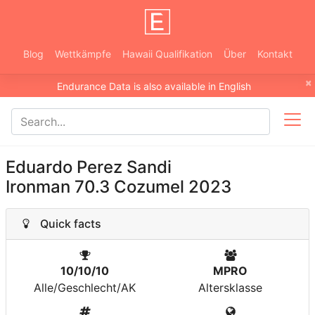
Blog
Wettkämpfe
Hawaii Qualifikation
Über
Kontakt
×
Endurance Data is also available in English
Eduardo Perez Sandi
Ironman 70.3 Cozumel 2023
Quick facts
10/10/10
MPRO
Alle/Geschlecht/AK
Altersklasse