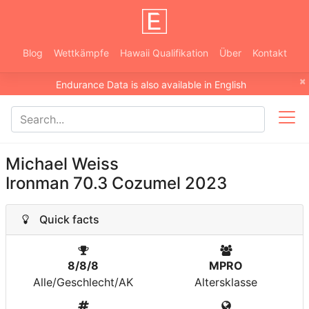
Blog
Wettkämpfe
Hawaii Qualifikation
Über
Kontakt
×
Endurance Data is also available in English
Michael Weiss
Ironman 70.3 Cozumel 2023
Quick facts
8/8/8
MPRO
Alle/Geschlecht/AK
Altersklasse