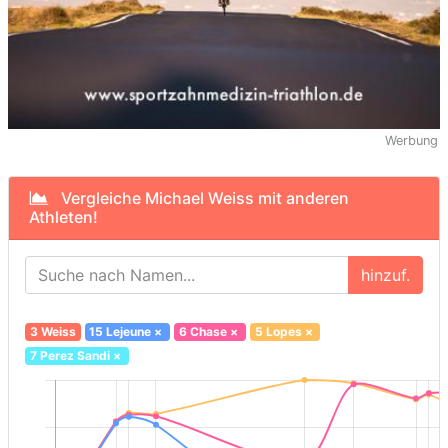
Werbung
Vergleiche Michael Weiss mit anderen
Athleten!
hinzuf.
3 Weiss
15 Lejeune
×
6 Chase
×
5 Lopes
×
7 Perez Sandi
×