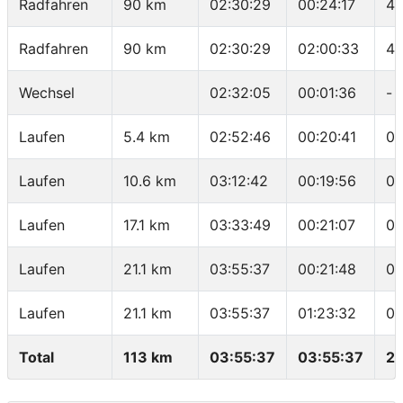
Radfahren
90 km
02:30:29
00:24:17
48
Radfahren
90 km
02:30:29
02:00:33
44
Wechsel
02:32:05
00:01:36
-
Laufen
5.4 km
02:52:46
00:20:41
03
Laufen
10.6 km
03:12:42
00:19:56
03
Laufen
17.1 km
03:33:49
00:21:07
03
Laufen
21.1 km
03:55:37
00:21:48
05
Laufen
21.1 km
03:55:37
01:23:32
03
Total
113 km
03:55:37
03:55:37
28