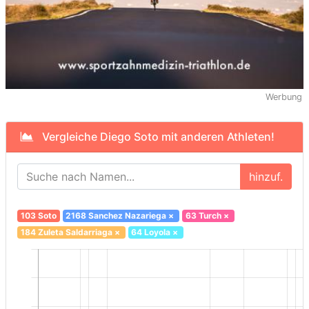
Werbung
Vergleiche Diego Soto mit anderen Athleten!
hinzuf.
103 Soto
2168 Sanchez Nazariega
×
63 Turch
×
184 Zuleta Saldarriaga
×
64 Loyola
×