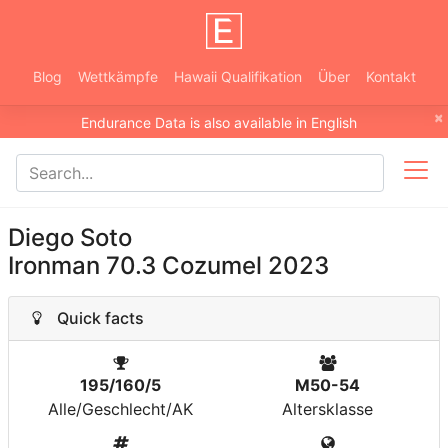
Blog
Wettkämpfe
Hawaii Qualifikation
Über
Kontakt
×
Endurance Data is also available in English
Diego Soto
Ironman 70.3 Cozumel 2023
Quick facts
195/160/5
M50-54
Alle/Geschlecht/AK
Altersklasse