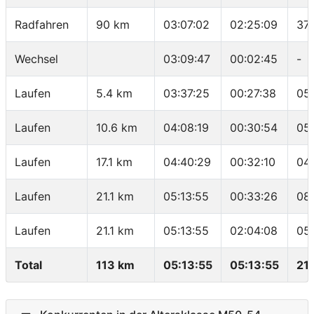
Radfahren
90 km
03:07:02
02:25:09
37.
Wechsel
03:09:47
00:02:45
-
Laufen
5.4 km
03:37:25
00:27:38
05
Laufen
10.6 km
04:08:19
00:30:54
05
Laufen
17.1 km
04:40:29
00:32:10
04
Laufen
21.1 km
05:13:55
00:33:26
08
Laufen
21.1 km
05:13:55
02:04:08
05
Total
113 km
05:13:55
05:13:55
21