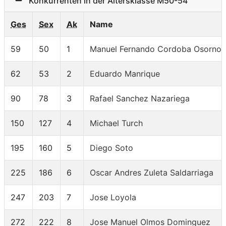
Konkurrenten in der Altersklasse M50-54
Ges
Sex
Ak
Name
59
50
1
Manuel Fernando Cordoba Osorno
62
53
2
Eduardo Manrique
90
78
3
Rafael Sanchez Nazariega
150
127
4
Michael Turch
195
160
5
Diego Soto
225
186
6
Oscar Andres Zuleta Saldarriaga
247
203
7
Jose Loyola
272
222
8
Jose Manuel Olmos Dominguez