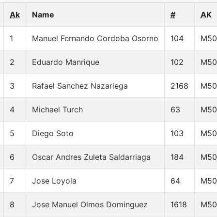
Ak
Name
#
AK
1
Manuel Fernando Cordoba Osorno
104
M50
2
Eduardo Manrique
102
M50
3
Rafael Sanchez Nazariega
2168
M50
4
Michael Turch
63
M50
5
Diego Soto
103
M50
6
Oscar Andres Zuleta Saldarriaga
184
M50
7
Jose Loyola
64
M50
8
Jose Manuel Olmos Dominguez
1618
M50