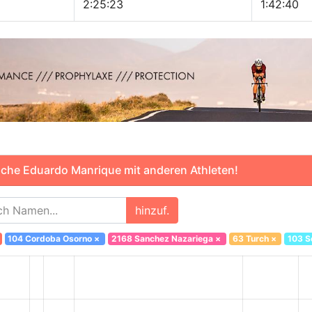
2:25:23
1:42:40
che Eduardo Manrique mit anderen Athleten!
hinzuf.
104 Cordoba Osorno
×
2168 Sanchez Nazariega
×
63 Turch
×
103 S