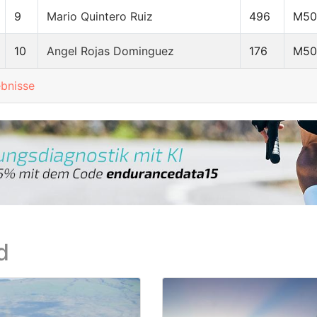
9
Mario Quintero Ruiz
496
M50
10
Angel Rojas Dominguez
176
M50
ebnisse
d