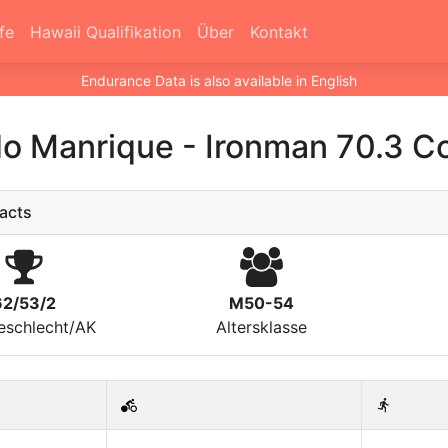
fe
Hawaii Qualifikation
Über
Kontakt
Endurance Data is also available in English
do Manrique
-
Ironman 70.3 C
acts
62/53/2
M50-54
eschlecht/AK
Altersklasse