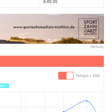
4:45:35
Werbung
Tempo / Zeit
oto
×