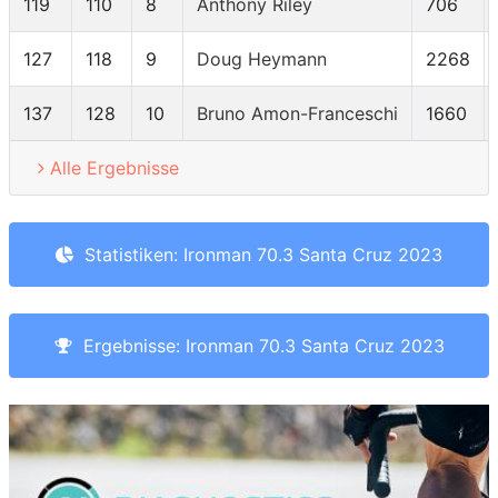
119
110
8
Anthony Riley
706
127
118
9
Doug Heymann
2268
137
128
10
Bruno Amon-Franceschi
1660
Alle Ergebnisse
Statistiken: Ironman 70.3 Santa Cruz 2023
Ergebnisse: Ironman 70.3 Santa Cruz 2023