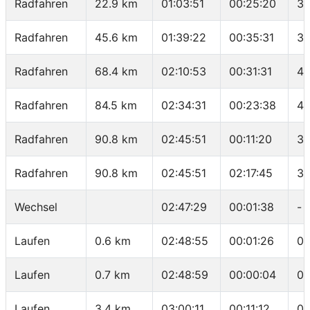
Radfahren
22.9 km
01:03:51
00:25:20
38
Radfahren
45.6 km
01:39:22
00:35:31
38
Radfahren
68.4 km
02:10:53
00:31:31
43
Radfahren
84.5 km
02:34:31
00:23:38
40
Radfahren
90.8 km
02:45:51
00:11:20
33
Radfahren
90.8 km
02:45:51
02:17:45
39
Wechsel
02:47:29
00:01:38
-
Laufen
0.6 km
02:48:55
00:01:26
02
Laufen
0.7 km
02:48:59
00:00:04
00
Laufen
3.4 km
03:00:11
00:11:12
04