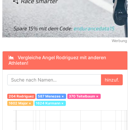
Werbung
Vergleiche Angel Rodriguez mit anderen
Athleten!
hinzuf.
204 Rodriguez
587 Menezes
×
370 Teitelbaum
×
1602 Major
×
1624 Kurmann
×