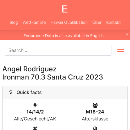
Blog
Wettkämpfe
Hawaii Qualifikation
Über
Kontakt
×
Endurance Data is also available in English
Angel Rodriguez
Ironman 70.3 Santa Cruz 2023
Quick facts
14/14/2
M18-24
Alle/Geschlecht/AK
Altersklasse