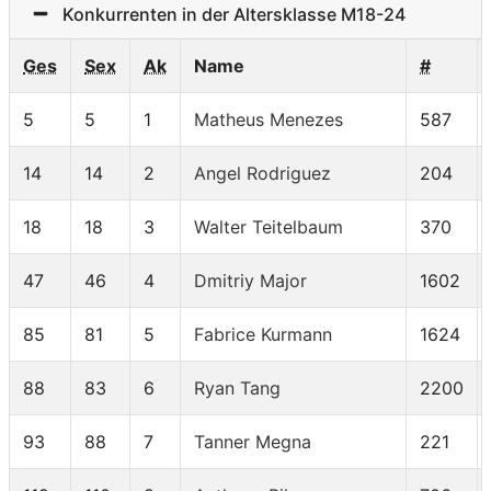
Konkurrenten in der Altersklasse M18-24
Ges
Sex
Ak
Name
#
5
5
1
Matheus Menezes
587
14
14
2
Angel Rodriguez
204
18
18
3
Walter Teitelbaum
370
47
46
4
Dmitriy Major
1602
85
81
5
Fabrice Kurmann
1624
88
83
6
Ryan Tang
2200
93
88
7
Tanner Megna
221