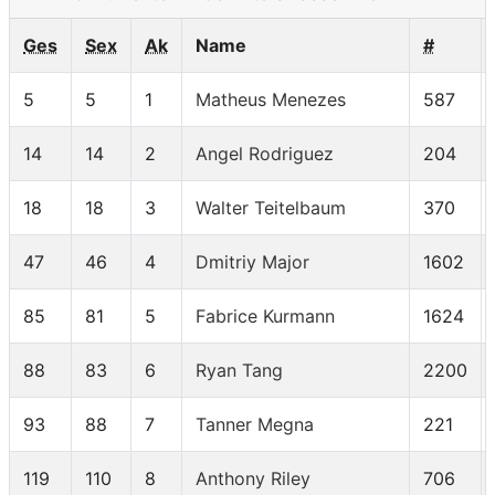
Ges
Sex
Ak
Name
#
5
5
1
Matheus Menezes
587
14
14
2
Angel Rodriguez
204
18
18
3
Walter Teitelbaum
370
47
46
4
Dmitriy Major
1602
85
81
5
Fabrice Kurmann
1624
88
83
6
Ryan Tang
2200
93
88
7
Tanner Megna
221
119
110
8
Anthony Riley
706