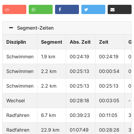
Segment-Zeiten
Disziplin
Segment
Abs. Zeit
Zeit
G
Schwimmen
1.9 km
00:24:19
00:24:19
01
Schwimmen
2.2 km
00:25:13
00:00:54
00
Schwimmen
2.2 km
00:25:13
00:25:13
01
Wechsel
00:28:18
00:03:05
-
Radfahren
6.7 km
00:39:23
00:11:05
36
Radfahren
22.9 km
01:07:49
00:28:26
34