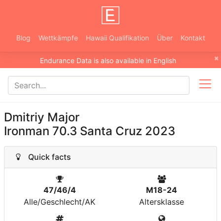
Blog
Wettkämpfe
Hawaii Qualifikation
Über
Kontakt
×
Endurance Data is also available in English
Dmitriy Major
Ironman 70.3 Santa Cruz 2023
Quick facts
47/46/4
M18-24
Alle/Geschlecht/AK
Altersklasse