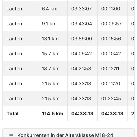
Laufen
6.4 km
03:33:07
00:11:00
03
Laufen
9.1 km
03:43:04
00:09:57
03
Laufen
13.1 km
03:59:00
00:15:56
03
Laufen
15.7 km
04:09:42
00:10:42
04
Laufen
18.7 km
04:21:53
00:12:11
04
Laufen
21.5 km
04:33:13
00:11:20
04
Laufen
21.5 km
04:33:13
01:22:45
03
Total
114.5 km
04:33:13
04:33:13
25
Konkurrenten in der Altersklasse M18-24