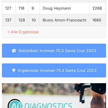
127
118
9
Doug Heymann
2268
137
128
10
Bruno Amon-Franceschi
1660
Alle Ergebnisse
Statistiken: Ironman 70.3 Santa Cruz 2023
Ergebnisse: Ironman 70.3 Santa Cruz 2023