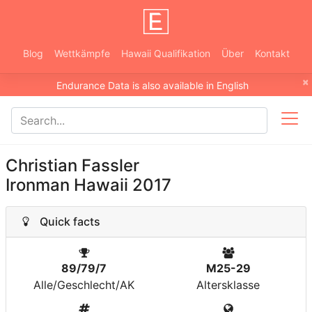
Blog
Wettkämpfe
Hawaii Qualifikation
Über
Kontakt
×
Endurance Data is also available in English
Christian Fassler
Ironman Hawaii 2017
Quick facts
89/79/7
M25-29
Alle/Geschlecht/AK
Altersklasse