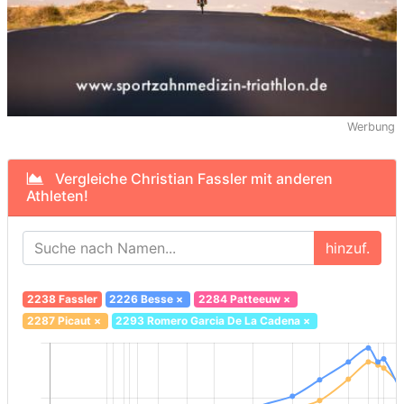
Werbung
Vergleiche Christian Fassler mit anderen
Athleten!
hinzuf.
2238 Fassler
2226 Besse
×
2284 Patteeuw
×
2287 Picaut
×
2293 Romero Garcia De La Cadena
×