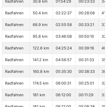
Radfahren
30.8 km
01:54:29
00:23:33
34
Radfahren
50.4 km
02:22:37
00:28:08
41
Radfahren
68.9 km
02:55:58
00:33:21
33
Radfahren
95.8 km
03:46:08
00:50:10
32
Radfahren
122.6 km
04:25:24
00:39:16
40
Radfahren
141.2 km
04:56:57
00:31:33
35
Radfahren
160.8 km
05:35:30
00:38:33
30
Radfahren
174.5 km
06:00:31
00:25:01
32
Radfahren
181 km
06:12:00
00:11:29
33
Radfahren
181 km
06:12:00
05:08:38
35