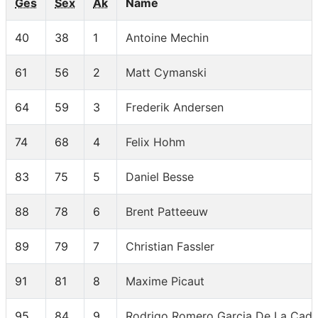
Ges
Sex
Ak
Name
40
38
1
Antoine Mechin
61
56
2
Matt Cymanski
64
59
3
Frederik Andersen
74
68
4
Felix Hohm
83
75
5
Daniel Besse
88
78
6
Brent Patteeuw
89
79
7
Christian Fassler
91
81
8
Maxime Picaut
95
84
9
Rodrigo Romero Garcia De La Cad