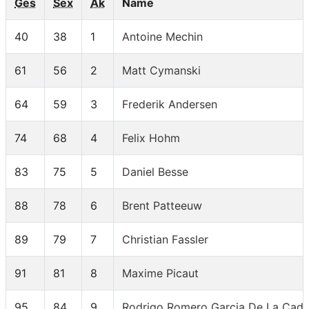
Ges
Sex
Ak
Name
40
38
1
Antoine Mechin
61
56
2
Matt Cymanski
64
59
3
Frederik Andersen
74
68
4
Felix Hohm
83
75
5
Daniel Besse
88
78
6
Brent Patteeuw
89
79
7
Christian Fassler
91
81
8
Maxime Picaut
95
84
9
Rodrigo Romero Garcia De La Cad