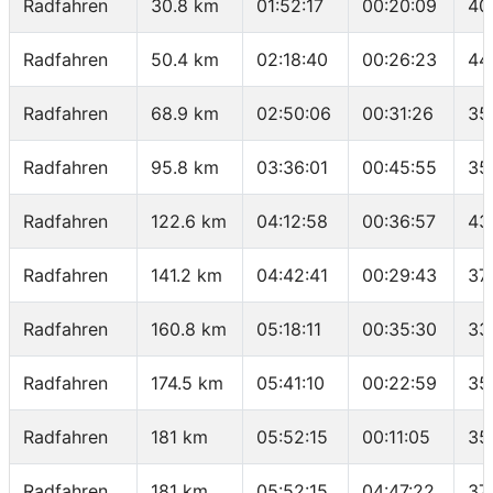
Radfahren
30.8 km
01:52:17
00:20:09
40
Radfahren
50.4 km
02:18:40
00:26:23
44
Radfahren
68.9 km
02:50:06
00:31:26
35
Radfahren
95.8 km
03:36:01
00:45:55
35
Radfahren
122.6 km
04:12:58
00:36:57
43
Radfahren
141.2 km
04:42:41
00:29:43
37
Radfahren
160.8 km
05:18:11
00:35:30
33
Radfahren
174.5 km
05:41:10
00:22:59
35
Radfahren
181 km
05:52:15
00:11:05
35
Radfahren
181 km
05:52:15
04:47:22
37