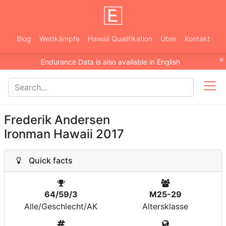
Blog
Wettkämpfe
Hawaii Qualifikation
Über
Kontakt
×
Endurance Data is also available in English
Frederik Andersen
Ironman Hawaii 2017
Quick facts
64/59/3
M25-29
Alle/Geschlecht/AK
Altersklasse