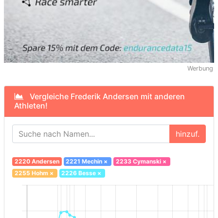
Werbung
Vergleiche Frederik Andersen mit anderen
Athleten!
hinzuf.
2220 Andersen
2221 Mechin
×
2233 Cymanski
×
2255 Hohm
×
2226 Besse
×