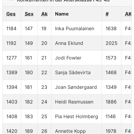
Ges
Sex
Ak
Name
#
AK
1184
147
19
Inka Puumalainen
1638
F45
1192
149
20
Anna Eklund
2025
F45
1277
161
21
Jodi Fowler
1573
F45
1389
180
22
Sanja Sädevirta
1468
F45
1394
181
23
Joan Søndergaard
1349
F45
1403
182
24
Heidi Rasmussen
1886
F45
1408
183
25
Pia Høst Holmberg
1146
F45
1420
189
26
Annette Kopp
1978
F45