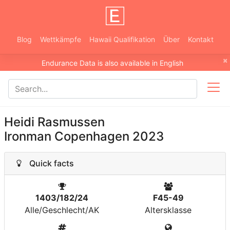
Blog
Wettkämpfe
Hawaii Qualifikation
Über
Kontakt
×
Endurance Data is also available in English
Heidi Rasmussen
Ironman Copenhagen 2023
Quick facts
1403/182/24
F45-49
Alle/Geschlecht/AK
Altersklasse