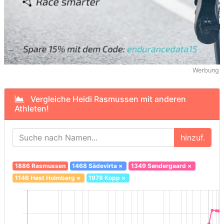
Werbung
Vergleiche Heidi Rasmussen mit anderen
Athleten!
hinzuf.
1886 Rasmussen
1468 Sädevirta
×
1349 Søndergaard
×
1146 Høst Holmberg
×
1978 Kopp
×