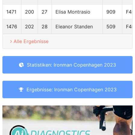
1471
200
27
Elisa Montrasio
909
F45
1476
202
28
Eleanor Standen
509
F45
Alle Ergebnisse
Statistiken: Ironman Copenhagen 2023
Ergebnisse: Ironman Copenhagen 2023