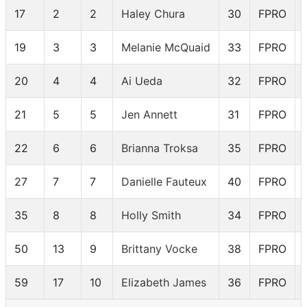
17
2
2
Haley Chura
30
FPRO
19
3
3
Melanie McQuaid
33
FPRO
20
4
4
Ai Ueda
32
FPRO
21
5
5
Jen Annett
31
FPRO
22
6
6
Brianna Troksa
35
FPRO
27
7
7
Danielle Fauteux
40
FPRO
35
8
8
Holly Smith
34
FPRO
50
13
9
Brittany Vocke
38
FPRO
59
17
10
Elizabeth James
36
FPRO