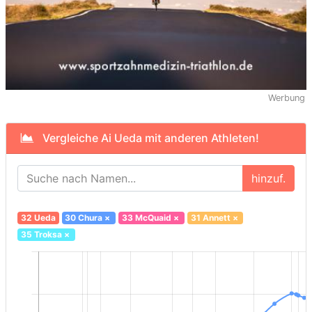
Werbung
Vergleiche Ai Ueda mit anderen Athleten!
hinzuf.
32 Ueda
30 Chura
×
33 McQuaid
×
31 Annett
×
35 Troksa
×