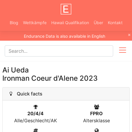
Blog
Wettkämpfe
Hawaii Qualifikation
Über
Kontakt
×
Endurance Data is also available in English
Ai Ueda
Ironman Coeur d'Alene 2023
Quick facts
20/4/4
FPRO
Alle/Geschlecht/AK
Altersklasse