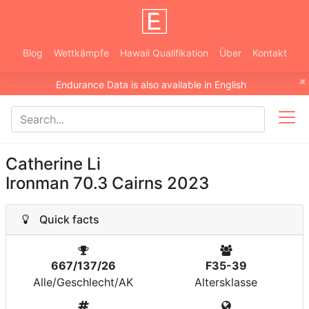
Blog
Wettkämpfe
Hawaii Qualifikation
Über
Kontakt
×
Endurance Data is also available in English
Catherine Li
Ironman 70.3 Cairns 2023
Quick facts
667/137/26
F35-39
Alle/Geschlecht/AK
Altersklasse