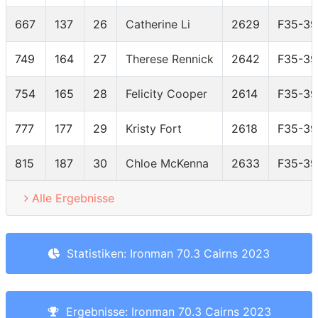
667
137
26
Catherine Li
2629
F35-39
749
164
27
Therese Rennick
2642
F35-39
754
165
28
Felicity Cooper
2614
F35-39
777
177
29
Kristy Fort
2618
F35-39
815
187
30
Chloe McKenna
2633
F35-39
Alle Ergebnisse
Statistiken: Ironman 70.3 Cairns 2023
Ergebnisse: Ironman 70.3 Cairns 2023