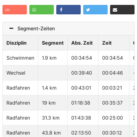
Segment-Zeiten
Disziplin
Segment
Abs. Zeit
Zeit
G
Schwimmen
1.9 km
00:34:54
00:34:54
0
Wechsel
00:39:40
00:04:46
-
Radfahren
1.4 km
00:43:01
00:03:21
2
Radfahren
19 km
01:18:38
00:35:37
2
Radfahren
31.3 km
01:43:38
00:25:00
2
Radfahren
43.8 km
02:13:50
00:30:12
2