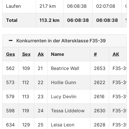
Laufen
21.7 km
06:08:38
02:07:08
0
Total
113.2 km
06:08:38
06:08:38
1
Konkurrenten in der Altersklasse F35-39
Ges
Sex
Ak
Name
#
AK
562
109
21
Beatrice Wall
2653
F35-39
573
112
22
Hollie Gunn
2622
F35-39
579
113
23
Lucy Devlin
2616
F35-39
598
119
24
Tessa Liddelow
2630
F35-39
634
129
25
Leisa Leon
2628
F35-39