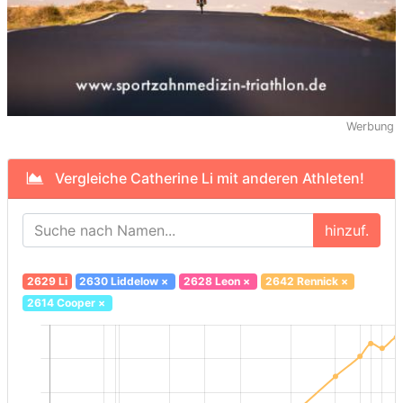
Werbung
Vergleiche Catherine Li mit anderen Athleten!
hinzuf.
2629 Li
2630 Liddelow
×
2628 Leon
×
2642 Rennick
×
2614 Cooper
×