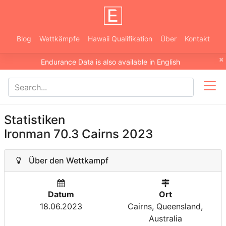
Blog
Wettkämpfe
Hawaii Qualifikation
Über
Kontakt
×
Endurance Data is also available in English
Statistiken
Ironman 70.3 Cairns 2023
Über den Wettkampf
Datum
Ort
18.06.2023
Cairns, Queensland,
Australia