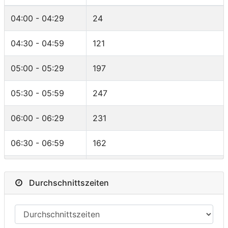
Czech Republic
3
F25-29
66
04:00 - 04:29
24
Colombia
3
F45-49
62
04:30 - 04:59
121
Belgium
2
MRELAY
60
05:00 - 05:29
197
India
2
F30-34
58
05:30 - 05:59
247
Chile
2
F35-39
57
06:00 - 06:29
231
Macedonia
2
M55-59
54
06:30 - 06:59
162
Malaysia
2
F40-44
46
07:00 - 07:29
105
Argentina
2
M60-64
46
Durchschnittszeiten
07:30 - 07:59
57
Netherlands
1
F50-54
46
08:00 - 08:29
14
Chad
1