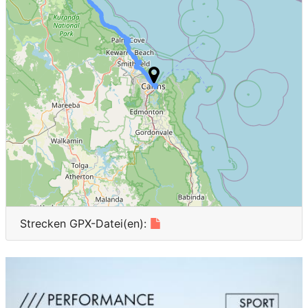
Guatemala
1
Egypt
1
Strecken GPX-Datei(en):