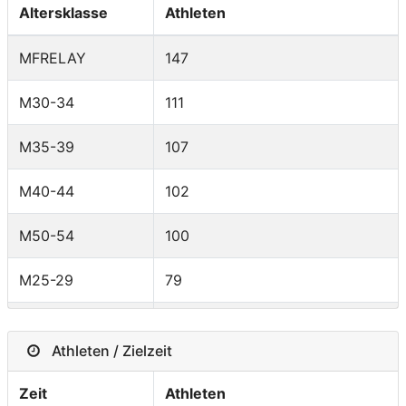
Germany
8
Altersklasse
Athleten
France
7
MFRELAY
147
Hong Kong
5
M30-34
111
Italy
5
M35-39
107
Spain
5
M40-44
102
Venezuela
5
M50-54
100
Singapore
5
M25-29
79
Brazil
4
M45-49
78
Athleten / Zielzeit
Canada
4
FRELAY
67
Zeit
Athleten