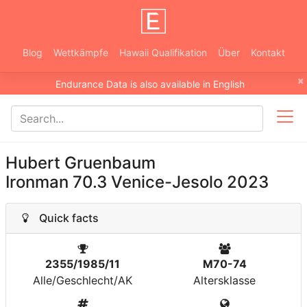
Blog
Wettkämpfe
Hawaii Qualifikation
Über
Kontakt
×
Endurance Data is also available in English
Hubert Gruenbaum
Ironman 70.3 Venice-Jesolo 2023
Quick facts
2355/1985/11
M70-74
Alle/Geschlecht/AK
Altersklasse