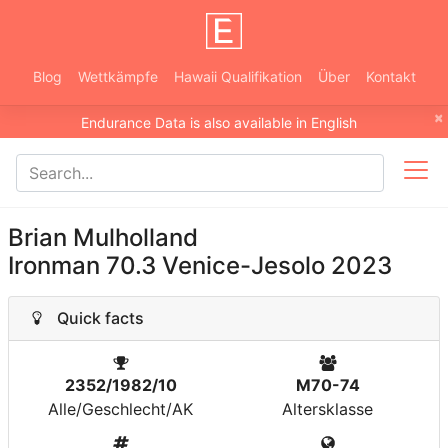
Blog
Wettkämpfe
Hawaii Qualifikation
Über
Kontakt
×
Endurance Data is also available in English
Brian Mulholland
Ironman 70.3 Venice-Jesolo 2023
Quick facts
2352/1982/10
M70-74
Alle/Geschlecht/AK
Altersklasse