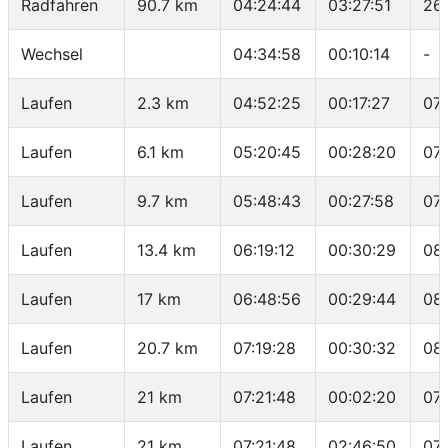
Radfahren
90.7 km
04:24:44
03:27:51
26.
Wechsel
04:34:58
00:10:14
-
Laufen
2.3 km
04:52:25
00:17:27
07
Laufen
6.1 km
05:20:45
00:28:20
07
Laufen
9.7 km
05:48:43
00:27:58
07
Laufen
13.4 km
06:19:12
00:30:29
08
Laufen
17 km
06:48:56
00:29:44
08
Laufen
20.7 km
07:19:28
00:30:32
08
Laufen
21 km
07:21:48
00:02:20
07
Laufen
21 km
07:21:48
02:46:50
07