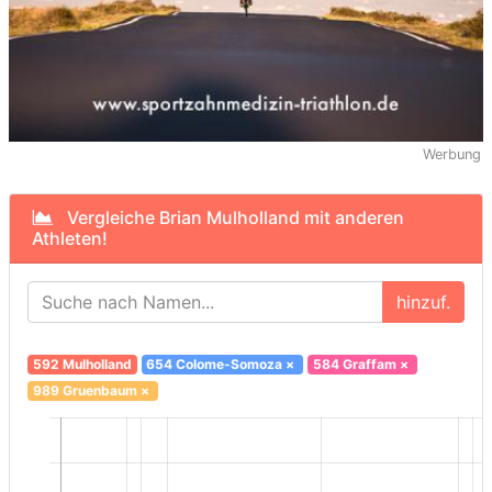
Werbung
Vergleiche Brian Mulholland mit anderen
Athleten!
hinzuf.
592 Mulholland
654 Colome-Somoza
×
584 Graffam
×
989 Gruenbaum
×