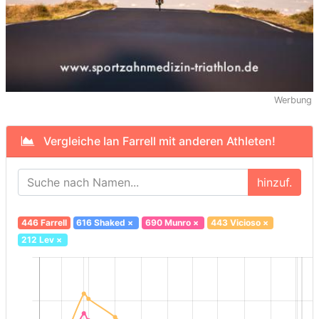
Werbung
Vergleiche Ian Farrell mit anderen Athleten!
hinzuf.
446 Farrell
616 Shaked
×
690 Munro
×
443 Vicioso
×
212 Lev
×