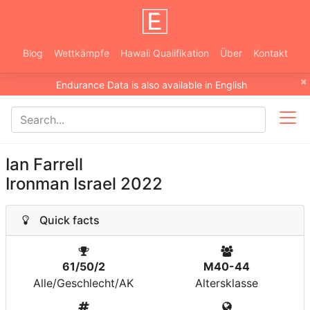
Blog
Wettkämpfe
Hawaii Qualifikation
Über
Kontakt
×
Endurance Data is also available in English
Ian Farrell
Ironman Israel 2022
Quick facts
61/50/2
M40-44
Alle/Geschlecht/AK
Altersklasse