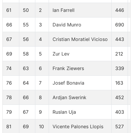
61
50
2
Ian Farrell
446
66
55
3
David Munro
690
67
56
4
Cristian Moratiel Vicioso
443
69
58
5
Zur Lev
212
74
63
6
Frank Ziewers
339
76
64
7
Josef Bonavia
163
78
66
8
Ardjan Swerink
452
79
67
9
Ruslan Uja
403
81
69
10
Vicente Palones Llopis
527