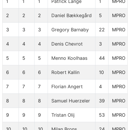
1
1
1
Patrick Lange
1
MPRO
2
2
2
Daniel Bækkegård
5
MPRO
3
3
3
Gregory Barnaby
22
MPRO
4
4
4
Denis Chevrot
3
MPRO
5
5
5
Menno Koolhaas
44
MPRO
6
6
6
Robert Kallin
10
MPRO
7
7
7
Florian Angert
4
MPRO
8
8
8
Samuel Huerzeler
39
MPRO
9
9
9
Tristan Olij
53
MPRO
10
10
10
Milan Brons
24
MPRO