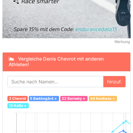
Werbung
Vergleiche Denis Chevrot mit anderen
Athleten!
hinzuf.
3 Chevrot
5 Bækkegård
×
22 Barnaby
×
44 Koolhaas
×
10 Kallin
×