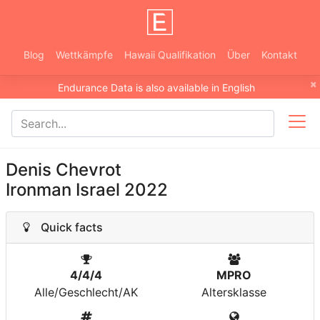
Blog
Wettkämpfe
Hawaii Qualifikation
Über
Kontakt
×
Endurance Data is also available in English
Denis Chevrot
Ironman Israel 2022
Quick facts
4/4/4
MPRO
Alle/Geschlecht/AK
Altersklasse