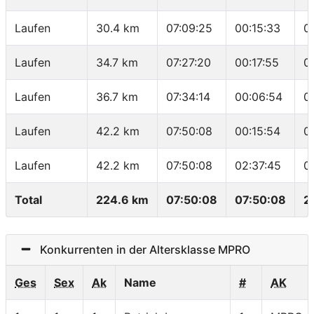
Laufen
30.4 km
07:09:25
00:15:33
0
Laufen
34.7 km
07:27:20
00:17:55
0
Laufen
36.7 km
07:34:14
00:06:54
0
Laufen
42.2 km
07:50:08
00:15:54
0
Laufen
42.2 km
07:50:08
02:37:45
0
Total
224.6 km
07:50:08
07:50:08
2
Konkurrenten in der Altersklasse MPRO
Ges
Sex
Ak
Name
#
AK