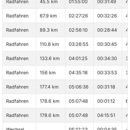
Radfahren
45.5 km
01:55:00
00:31:49
4
Radfahren
67.9 km
02:27:26
00:32:26
4
Radfahren
89.3 km
02:56:10
00:28:44
4
Radfahren
110.8 km
03:26:55
00:30:45
4
Radfahren
133.6 km
04:01:25
00:34:30
3
Radfahren
156 km
04:35:18
00:33:53
3
Radfahren
177.4 km
05:06:36
00:31:18
4
Radfahren
178.6 km
05:07:48
00:01:12
6
Radfahren
178.6 km
05:07:48
04:15:51
4
Wechsel
05:12:23
00:04:35
-