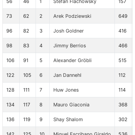
56
46
1
Stefan Flachowsky
157
73
62
2
Arek Podziewski
649
96
82
3
Josh Goldner
416
98
83
4
Jimmy Berrios
466
106
91
5
Alexander Gröbli
515
122
105
6
Jan Dannehl
112
128
111
7
Huw Jones
114
134
117
8
Mauro Giaconia
368
136
119
9
Shay Shalom
302
142
125
10
Miguel Escribano Giraldo
536