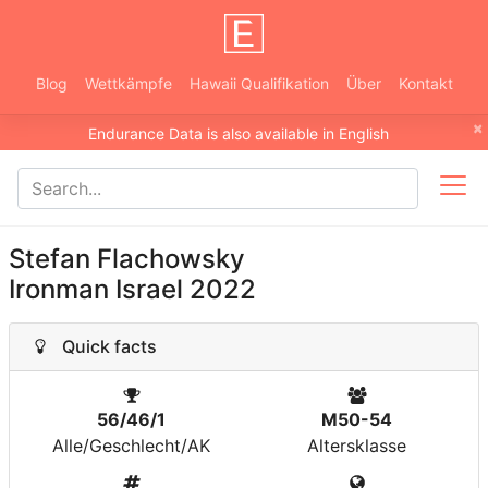
Blog
Wettkämpfe
Hawaii Qualifikation
Über
Kontakt
×
Endurance Data is also available in English
Stefan Flachowsky
Ironman Israel 2022
Quick facts
56/46/1
M50-54
Alle/Geschlecht/AK
Altersklasse