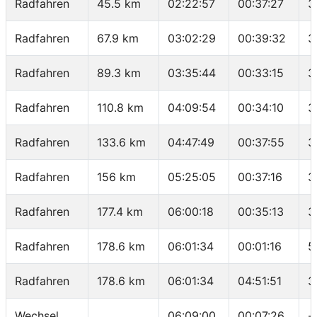
Radfahren
45.5 km
02:22:57
00:37:27
3
Radfahren
67.9 km
03:02:29
00:39:32
3
Radfahren
89.3 km
03:35:44
00:33:15
3
Radfahren
110.8 km
04:09:54
00:34:10
3
Radfahren
133.6 km
04:47:49
00:37:55
3
Radfahren
156 km
05:25:05
00:37:16
3
Radfahren
177.4 km
06:00:18
00:35:13
3
Radfahren
178.6 km
06:01:34
00:01:16
5
Radfahren
178.6 km
06:01:34
04:51:51
3
Wechsel
06:09:00
00:07:26
-