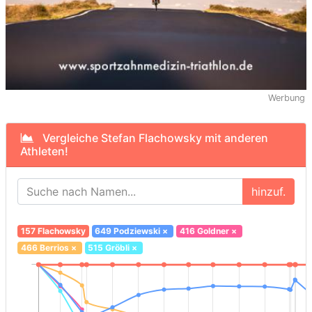
Werbung
Vergleiche Stefan Flachowsky mit anderen
Athleten!
hinzuf.
157 Flachowsky
649 Podziewski
×
416 Goldner
×
466 Berrios
×
515 Gröbli
×