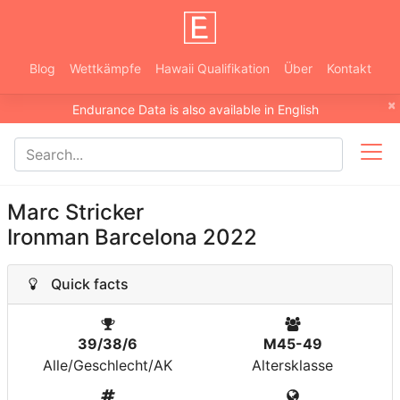
Blog
Wettkämpfe
Hawaii Qualifikation
Über
Kontakt
×
Endurance Data is also available in English
Marc Stricker
Ironman Barcelona 2022
Quick facts
39/38/6
M45-49
Alle/Geschlecht/AK
Altersklasse