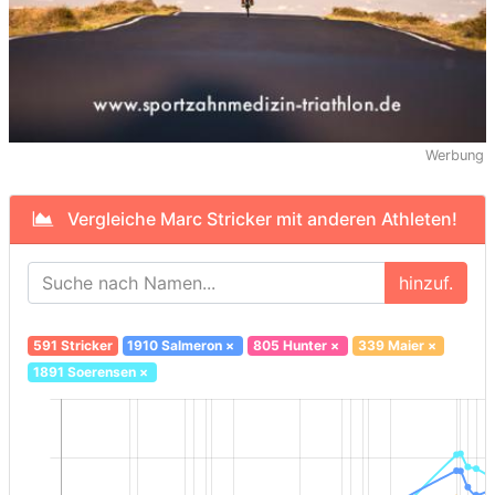
Werbung
Vergleiche Marc Stricker mit anderen Athleten!
hinzuf.
591 Stricker
1910 Salmeron
×
805 Hunter
×
339 Maier
×
1891 Soerensen
×