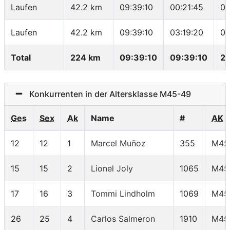
Laufen
42.2 km
09:39:10
00:21:45
04
Laufen
42.2 km
09:39:10
03:19:20
04
Total
224 km
09:39:10
09:39:10
23
Konkurrenten in der Altersklasse M45-49
Ges
Sex
Ak
Name
#
AK
12
12
1
Marcel Muñoz
355
M45
15
15
2
Lionel Joly
1065
M45
17
16
3
Tommi Lindholm
1069
M45
26
25
4
Carlos Salmeron
1910
M45