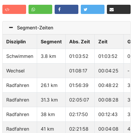
Segment-Zeiten
Disziplin
Segment
Abs. Zeit
Zeit
G
Schwimmen
3.8 km
01:03:52
01:03:52
01
Wechsel
01:08:17
00:04:25
-
Radfahren
26.1 km
01:56:39
00:48:22
32
Radfahren
31.3 km
02:05:07
00:08:28
36
Radfahren
38 km
02:17:50
00:12:43
31
Radfahren
41 km
02:21:58
00:04:08
43