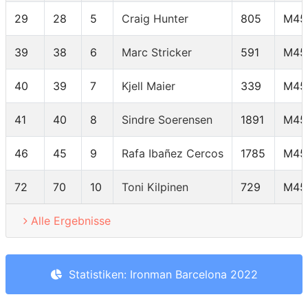
29
28
5
Craig Hunter
805
M45
39
38
6
Marc Stricker
591
M45
40
39
7
Kjell Maier
339
M45
41
40
8
Sindre Soerensen
1891
M45
46
45
9
Rafa Ibañez Cercos
1785
M45
72
70
10
Toni Kilpinen
729
M45
Alle Ergebnisse
Statistiken: Ironman Barcelona 2022