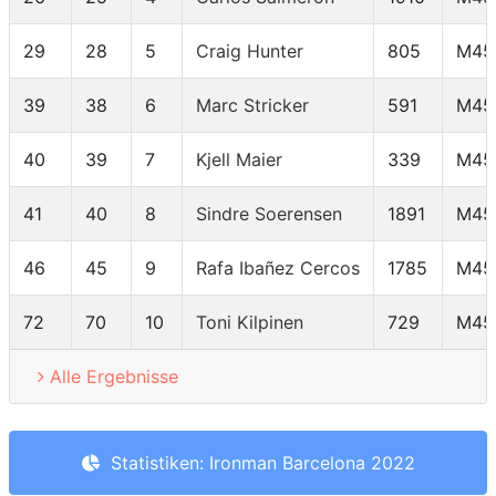
29
28
5
Craig Hunter
805
M45
39
38
6
Marc Stricker
591
M45
40
39
7
Kjell Maier
339
M45
41
40
8
Sindre Soerensen
1891
M45
46
45
9
Rafa Ibañez Cercos
1785
M45
72
70
10
Toni Kilpinen
729
M45
Alle Ergebnisse
Statistiken: Ironman Barcelona 2022