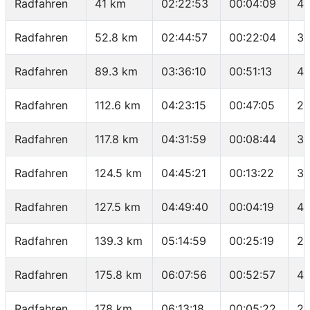
Radfahren
41 km
02:22:53
00:04:09
43
Radfahren
52.8 km
02:44:57
00:22:04
32
Radfahren
89.3 km
03:36:10
00:51:13
42
Radfahren
112.6 km
04:23:15
00:47:05
29
Radfahren
117.8 km
04:31:59
00:08:44
35
Radfahren
124.5 km
04:45:21
00:13:22
30
Radfahren
127.5 km
04:49:40
00:04:19
41
Radfahren
139.3 km
05:14:59
00:25:19
27
Radfahren
175.8 km
06:07:56
00:52:57
41
Radfahren
178 km
06:13:18
00:05:22
24