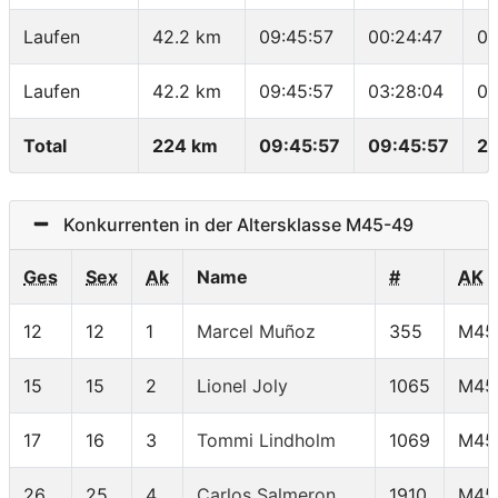
Laufen
42.2 km
09:45:57
00:24:47
05
Laufen
42.2 km
09:45:57
03:28:04
04
Total
224 km
09:45:57
09:45:57
22
Konkurrenten in der Altersklasse M45-49
Ges
Sex
Ak
Name
#
AK
12
12
1
Marcel Muñoz
355
M45
15
15
2
Lionel Joly
1065
M45
17
16
3
Tommi Lindholm
1069
M45
26
25
4
Carlos Salmeron
1910
M45