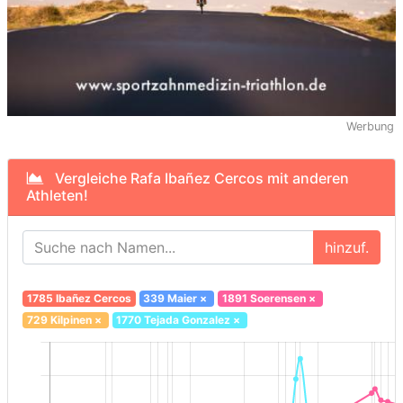
Werbung
Vergleiche Rafa Ibañez Cercos mit anderen
Athleten!
hinzuf.
1785 Ibañez Cercos
339 Maier
×
1891 Soerensen
×
729 Kilpinen
×
1770 Tejada Gonzalez
×