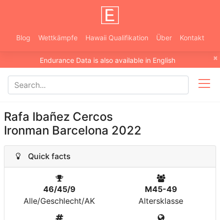
Blog
Wettkämpfe
Hawaii Qualifikation
Über
Kontakt
×
Endurance Data is also available in English
Rafa Ibañez Cercos
Ironman Barcelona 2022
Quick facts
46/45/9
M45-49
Alle/Geschlecht/AK
Altersklasse