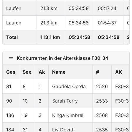
Laufen
21.3 km
05:34:58
00:17:24
0
Laufen
21.3 km
05:34:58
01:54:37
0
Total
113.1 km
05:34:58
05:34:58
2
Konkurrenten in der Altersklasse F30-34
Ges
Sex
Ak
Name
#
AK
81
8
1
Gabriela Cerda
2526
F30-34
90
10
2
Sarah Terry
2533
F30-34
136
19
3
Kinga Kimbrel
2568
F30-34
184
31
4
Liv Devitt
2535
F30-34