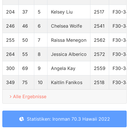
204
37
5
Kelsey Liu
2517
F30-34
246
46
6
Chelsea Wolfe
2541
F30-34
255
50
7
Raissa Menegon
2562
F30-34
264
55
8
Jessica Alberico
2572
F30-34
300
69
9
Angela Kay
2559
F30-34
349
75
10
Kaitlin Fanikos
2518
F30-34
Alle Ergebnisse
Statistiken: Ironman 70.3 Hawaii 2022