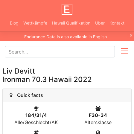
Blog
Wettkämpfe
Hawaii Qualifikation
Über
Kontakt
×
Endurance Data is also available in English
Liv Devitt
Ironman 70.3 Hawaii 2022
Quick facts
184/31/4
F30-34
Alle/Geschlecht/AK
Altersklasse