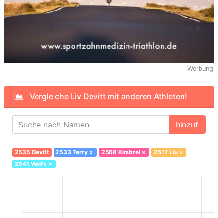
Werbung
Vergleiche Liv Devitt mit anderen Athleten!
hinzuf.
2535 Devitt
2533 Terry
×
2568 Kimbrel
×
2517 Liu
×
2541 Wolfe
×