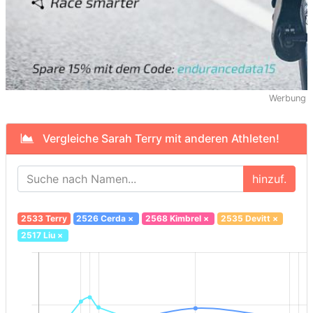
Werbung
Vergleiche Sarah Terry mit anderen Athleten!
hinzuf.
2533 Terry
2526 Cerda
×
2568 Kimbrel
×
2535 Devitt
×
2517 Liu
×