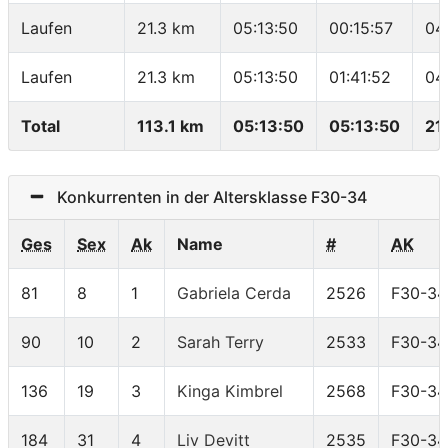
Laufen
21.3 km
05:13:50
00:15:57
04
Laufen
21.3 km
05:13:50
01:41:52
04
Total
113.1 km
05:13:50
05:13:50
21
Konkurrenten in der Altersklasse F30-34
Ges
Sex
Ak
Name
#
AK
81
8
1
Gabriela Cerda
2526
F30-34
90
10
2
Sarah Terry
2533
F30-34
136
19
3
Kinga Kimbrel
2568
F30-34
184
31
4
Liv Devitt
2535
F30-34