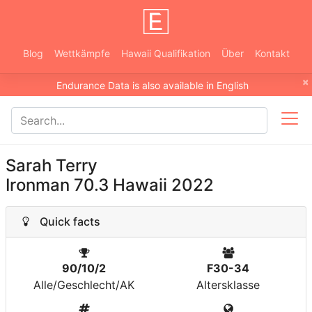
Blog
Wettkämpfe
Hawaii Qualifikation
Über
Kontakt
×
Endurance Data is also available in English
Sarah Terry
Ironman 70.3 Hawaii 2022
Quick facts
90/10/2
F30-34
Alle/Geschlecht/AK
Altersklasse