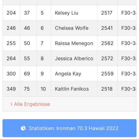
204
37
5
Kelsey Liu
2517
F30-34
246
46
6
Chelsea Wolfe
2541
F30-34
255
50
7
Raissa Menegon
2562
F30-34
264
55
8
Jessica Alberico
2572
F30-34
300
69
9
Angela Kay
2559
F30-34
349
75
10
Kaitlin Fanikos
2518
F30-34
Alle Ergebnisse
Statistiken: Ironman 70.3 Hawaii 2022