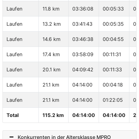
Laufen
11.8 km
03:36:08
00:05:33
03
Laufen
13.2 km
03:41:43
00:05:35
03
Laufen
14.6 km
03:46:38
00:04:55
03
Laufen
17.4 km
03:58:09
00:11:31
04
Laufen
20.1 km
04:09:42
00:11:33
04
Laufen
21.1 km
04:14:00
00:04:18
04
Laufen
21.1 km
04:14:00
01:22:05
03
Total
115.2 km
04:14:00
04:14:00
27
Konkurrenten in der Altersklasse MPRO