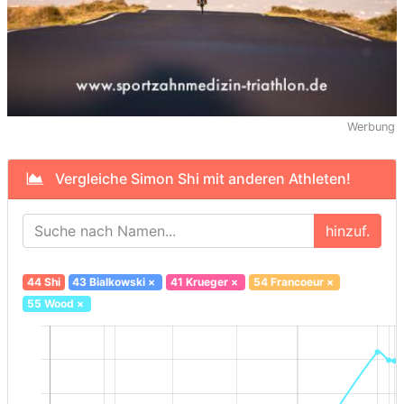
Werbung
Vergleiche Simon Shi mit anderen Athleten!
hinzuf.
44 Shi
43 Bialkowski
×
41 Krueger
×
54 Francoeur
×
55 Wood
×