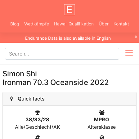
Blog
Wettkämpfe
Hawaii Qualifikation
Über
Kontakt
×
Endurance Data is also available in English
Simon Shi
Ironman 70.3 Oceanside 2022
Quick facts
38/33/28
MPRO
Alle/Geschlecht/AK
Altersklasse