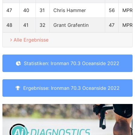
47
40
31
Chris Hammer
56
MPR
48
41
32
Grant Grafentin
47
MPR
Alle Ergebnisse
Statistiken: Ironman 70.3 Oceanside 2022
Ergebnisse: Ironman 70.3 Oceanside 2022