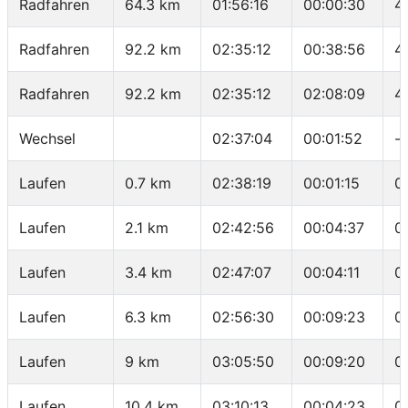
Radfahren
64.3 km
01:56:16
00:00:30
4
Radfahren
92.2 km
02:35:12
00:38:56
4
Radfahren
92.2 km
02:35:12
02:08:09
4
Wechsel
02:37:04
00:01:52
-
Laufen
0.7 km
02:38:19
00:01:15
0
Laufen
2.1 km
02:42:56
00:04:37
0
Laufen
3.4 km
02:47:07
00:04:11
0
Laufen
6.3 km
02:56:30
00:09:23
0
Laufen
9 km
03:05:50
00:09:20
0
Laufen
10.4 km
03:10:13
00:04:23
0