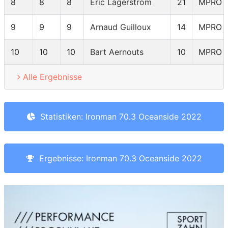
8
8
8
Eric Lagerstrom
21
MPRO
9
9
9
Arnaud Guilloux
14
MPRO
10
10
10
Bart Aernouts
10
MPRO
Alle Ergebnisse
Statistiken: Ironman 70.3 Oceanside 2022
Ergebnisse: Ironman 70.3 Oceanside 2022