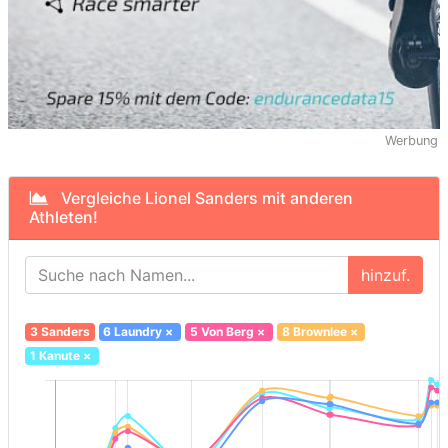
Werbung
Vergleiche Lionel Sanders mit anderen
Athleten!
hinzuf.
3 Sanders
6 Laundry
×
5 Von Berg
×
8 Brownlee
×
1 Kanute
×