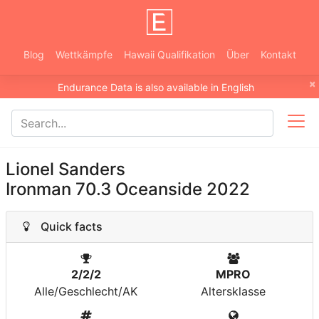
Blog
Wettkämpfe
Hawaii Qualifikation
Über
Kontakt
×
Endurance Data is also available in English
Lionel Sanders
Ironman 70.3 Oceanside 2022
Quick facts
2/2/2
MPRO
Alle/Geschlecht/AK
Altersklasse