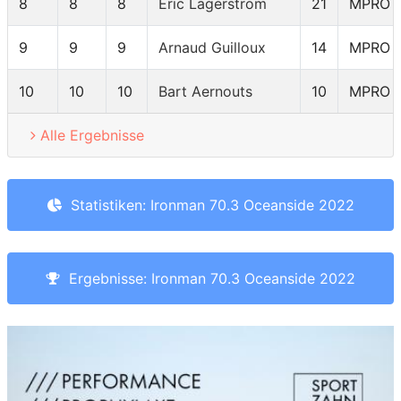
8
8
8
Eric Lagerstrom
21
MPRO
9
9
9
Arnaud Guilloux
14
MPRO
10
10
10
Bart Aernouts
10
MPRO
Alle Ergebnisse
Statistiken: Ironman 70.3 Oceanside 2022
Ergebnisse: Ironman 70.3 Oceanside 2022