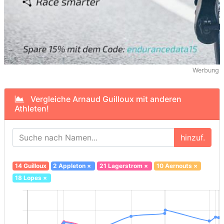
Werbung
Vergleiche Arnaud Guilloux mit anderen
Athleten!
hinzuf.
14 Guilloux
2 Appleton
×
21 Lagerstrom
×
10 Aernouts
×
18 Lopes
×