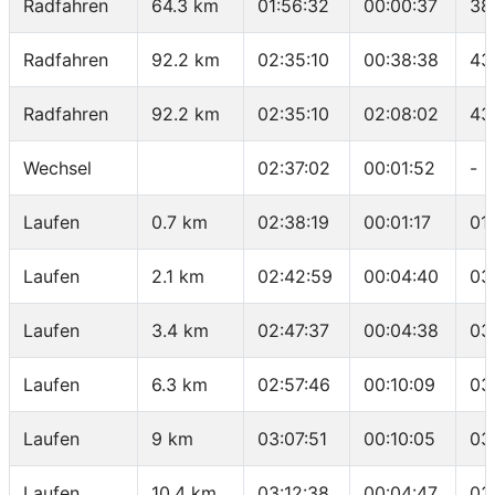
Radfahren
64.3 km
01:56:32
00:00:37
38
Radfahren
92.2 km
02:35:10
00:38:38
43
Radfahren
92.2 km
02:35:10
02:08:02
43
Wechsel
02:37:02
00:01:52
-
Laufen
0.7 km
02:38:19
00:01:17
01
Laufen
2.1 km
02:42:59
00:04:40
03
Laufen
3.4 km
02:47:37
00:04:38
03
Laufen
6.3 km
02:57:46
00:10:09
03
Laufen
9 km
03:07:51
00:10:05
03
Laufen
10.4 km
03:12:38
00:04:47
03