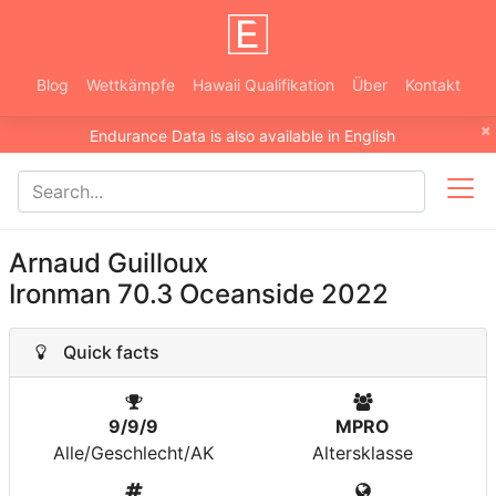
Blog
Wettkämpfe
Hawaii Qualifikation
Über
Kontakt
×
Endurance Data is also available in English
Arnaud Guilloux
Ironman 70.3 Oceanside 2022
Quick facts
9/9/9
MPRO
Alle/Geschlecht/AK
Altersklasse