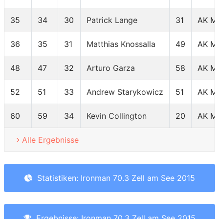
35
34
30
Patrick Lange
31
AK M
36
35
31
Matthias Knossalla
49
AK M
48
47
32
Arturo Garza
58
AK M
52
51
33
Andrew Starykowicz
51
AK M
60
59
34
Kevin Collington
20
AK M
Alle Ergebnisse
Statistiken: Ironman 70.3 Zell am See 2015
Ergebnisse: Ironman 70.3 Zell am See 2015