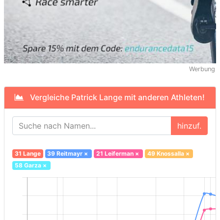
Werbung
Vergleiche Patrick Lange mit anderen Athleten!
hinzuf.
31 Lange
39 Reitmayr
×
21 Leiferman
×
49 Knossalla
×
58 Garza
×