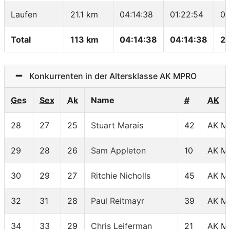
Laufen
21.1 km
04:14:38
01:22:54
03
Total
113 km
04:14:38
04:14:38
26
Konkurrenten in der Altersklasse AK MPRO
Ges
Sex
Ak
Name
#
AK
28
27
25
Stuart Marais
42
AK M
29
28
26
Sam Appleton
10
AK M
30
29
27
Ritchie Nicholls
45
AK M
32
31
28
Paul Reitmayr
39
AK M
34
33
29
Chris Leiferman
21
AK M