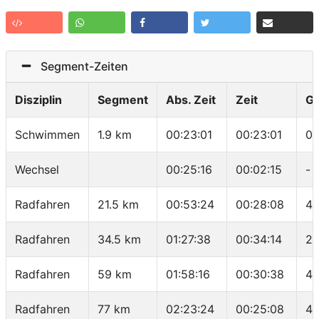
Segment-Zeiten
Disziplin
Segment
Abs. Zeit
Zeit
G
Schwimmen
1.9 km
00:23:01
00:23:01
01
Wechsel
00:25:16
00:02:15
-
Radfahren
21.5 km
00:53:24
00:28:08
45
Radfahren
34.5 km
01:27:38
00:34:14
22
Radfahren
59 km
01:58:16
00:30:38
47
Radfahren
77 km
02:23:24
00:25:08
42