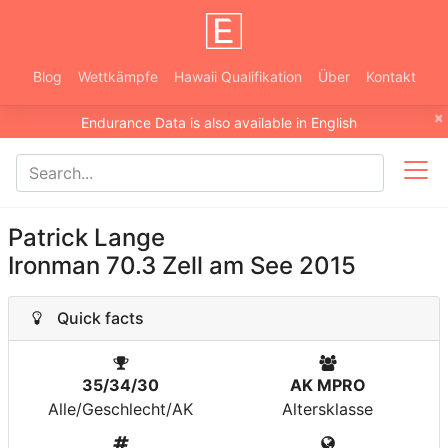
Blog
Wettkämpfe
Hawaii Qualifikation
Über
Kontakt
×
Endurance Data is also available in English
Patrick Lange
Ironman 70.3 Zell am See 2015
Quick facts
35/34/30
AK MPRO
Alle/Geschlecht/AK
Altersklasse