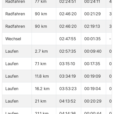
Radfahren
77 km
02:24:51
00:24:11
44
Radfahren
90 km
02:46:20
00:21:29
36
Radfahren
90 km
02:46:20
02:19:13
38
Wechsel
02:47:55
00:01:35
-
Laufen
2.7 km
02:57:35
00:09:40
03
Laufen
7.1 km
03:15:10
00:17:35
03
Laufen
11.8 km
03:34:19
00:19:09
04
Laufen
16.2 km
03:53:23
00:19:04
04
Laufen
21 km
04:13:52
00:20:29
04
Laufen
21.1 km
04:14:36
00:00:44
07