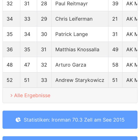
32
31
28
Paul Reitmayr
39
AK M
34
33
29
Chris Leiferman
21
AK M
35
34
30
Patrick Lange
31
AK M
36
35
31
Matthias Knossalla
49
AK M
48
47
32
Arturo Garza
58
AK M
52
51
33
Andrew Starykowicz
51
AK M
Alle Ergebnisse
Statistiken: Ironman 70.3 Zell am See 2015