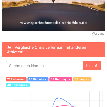
Werbung
Vergleiche Chris Leiferman mit anderen
Athleten!
hinzuf.
21 Leiferman
45 Nicholls
×
39 Reitmayr
×
31 Lange
×
49 Knossalla
×