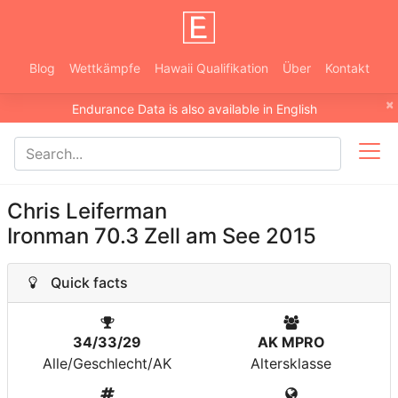
Blog
Wettkämpfe
Hawaii Qualifikation
Über
Kontakt
×
Endurance Data is also available in English
Chris Leiferman
Ironman 70.3 Zell am See 2015
Quick facts
34/33/29
AK MPRO
Alle/Geschlecht/AK
Altersklasse