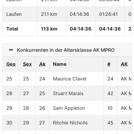
Laufen
21.1 km
04:14:36
01:26:41
04
Total
113 km
04:14:36
04:14:36
26
Konkurrenten in der Altersklasse AK MPRO
Ges
Sex
Ak
Name
#
AK
25
25
24
Maurice Clavel
24
AK M
28
27
25
Stuart Marais
42
AK M
29
28
26
Sam Appleton
10
AK M
30
29
27
Ritchie Nicholls
45
AK M