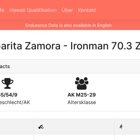
fe
Hawaii Qualifikation
Über
Kontakt
Endurance Data is also available in English
arita Zamora
-
Ironman 70.3 Z
acts
55/54/9
AK M25-29
eschlecht/AK
Altersklasse