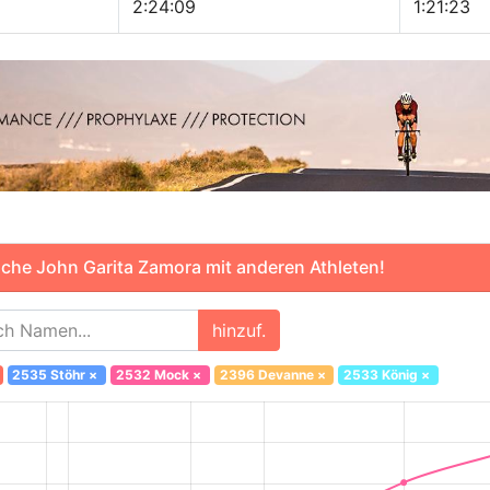
2:24:09
1:21:23
che John Garita Zamora mit anderen Athleten!
hinzuf.
2535 Stöhr
×
2532 Mock
×
2396 Devanne
×
2533 König
×