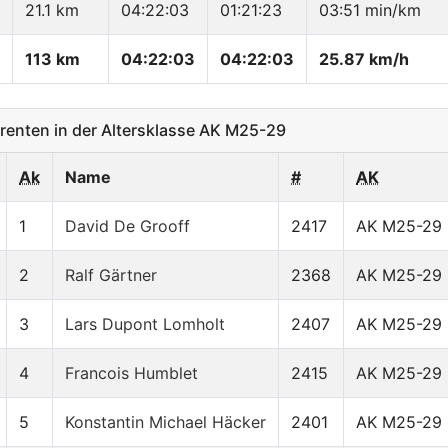
21.1 km
04:22:03
01:21:23
03:51 min/km
113 km
04:22:03
04:22:03
25.87 km/h
enten in der Altersklasse AK M25-29
Ak
Name
#
AK
1
David De Grooff
2417
AK M25-29
2
Ralf Gärtner
2368
AK M25-29
3
Lars Dupont Lomholt
2407
AK M25-29
4
Francois Humblet
2415
AK M25-29
5
Konstantin Michael Häcker
2401
AK M25-29