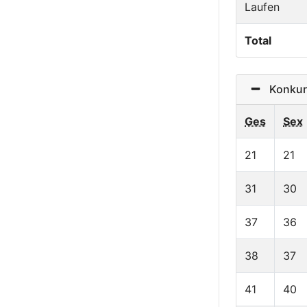
Laufen
Total
Konkurr
Ges
Sex
21
21
31
30
37
36
38
37
41
40