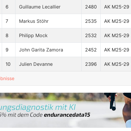
6
Guillaume Lecallier
2480
AK M25-29
7
Markus Stöhr
2535
AK M25-29
8
Philipp Mock
2532
AK M25-29
9
John Garita Zamora
2452
AK M25-29
10
Julien Devanne
2396
AK M25-29
ebnisse