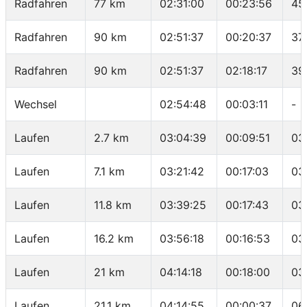
Radfahren
77 km
02:31:00
00:23:56
45
Radfahren
90 km
02:51:37
00:20:37
37
Radfahren
90 km
02:51:37
02:18:17
39
Wechsel
02:54:48
00:03:11
-
Laufen
2.7 km
03:04:39
00:09:51
03
Laufen
7.1 km
03:21:42
00:17:03
03
Laufen
11.8 km
03:39:25
00:17:43
03
Laufen
16.2 km
03:56:18
00:16:53
03
Laufen
21 km
04:14:18
00:18:00
03
Laufen
21.1 km
04:14:55
00:00:37
06