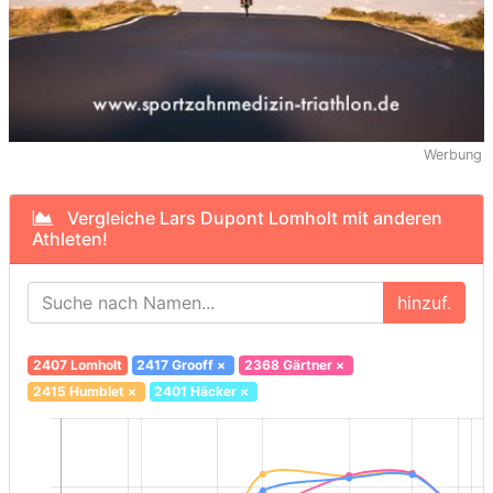
Werbung
Vergleiche Lars Dupont Lomholt mit anderen
Athleten!
hinzuf.
2407 Lomholt
2417 Grooff
×
2368 Gärtner
×
2415 Humblet
×
2401 Häcker
×