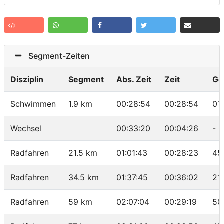
Segment-Zeiten
Disziplin
Segment
Abs. Zeit
Zeit
Ge
Schwimmen
1.9 km
00:28:54
00:28:54
01
Wechsel
00:33:20
00:04:26
-
Radfahren
21.5 km
01:01:43
00:28:23
45
Radfahren
34.5 km
01:37:45
00:36:02
21
Radfahren
59 km
02:07:04
00:29:19
50