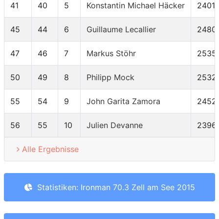
41
40
5
Konstantin Michael Häcker
2401
45
44
6
Guillaume Lecallier
2480
47
46
7
Markus Stöhr
2535
50
49
8
Philipp Mock
2532
55
54
9
John Garita Zamora
2452
56
55
10
Julien Devanne
2396
Alle Ergebnisse
Statistiken: Ironman 70.3 Zell am See 2015