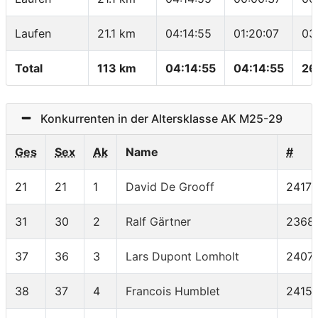
Laufen
21.1 km
04:14:55
01:20:07
03
Total
113 km
04:14:55
04:14:55
26
Konkurrenten in der Altersklasse AK M25-29
Ges
Sex
Ak
Name
#
21
21
1
David De Grooff
2417
31
30
2
Ralf Gärtner
2368
37
36
3
Lars Dupont Lomholt
2407
38
37
4
Francois Humblet
2415