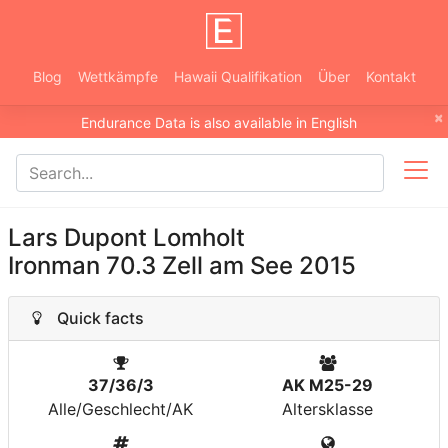
Blog
Wettkämpfe
Hawaii Qualifikation
Über
Kontakt
×
Endurance Data is also available in English
Lars Dupont Lomholt
Ironman 70.3 Zell am See 2015
Quick facts
37/36/3
AK M25-29
Alle/Geschlecht/AK
Altersklasse