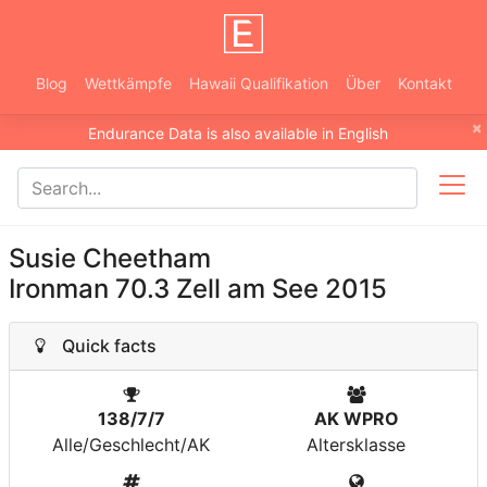
Blog
Wettkämpfe
Hawaii Qualifikation
Über
Kontakt
×
Endurance Data is also available in English
Susie Cheetham
Ironman 70.3 Zell am See 2015
Quick facts
138/7/7
AK WPRO
Alle/Geschlecht/AK
Altersklasse