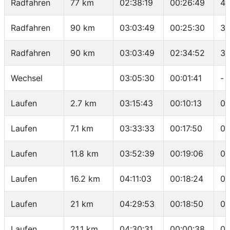
Radfahren
77 km
02:38:19
00:26:49
40
Radfahren
90 km
03:03:49
00:25:30
30
Radfahren
90 km
03:03:49
02:34:52
34
Wechsel
03:05:30
00:01:41
-
Laufen
2.7 km
03:15:43
00:10:13
03
Laufen
7.1 km
03:33:33
00:17:50
04
Laufen
11.8 km
03:52:39
00:19:06
04
Laufen
16.2 km
04:11:03
00:18:24
04
Laufen
21 km
04:29:53
00:18:50
03
Laufen
21.1 km
04:30:31
00:00:38
06