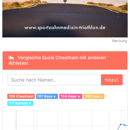
Werbung
Vergleiche Susie Cheetham mit anderen
Athleten!
hinzuf.
109 Cheetham
107 Kaye
×
124 Gajer
×
132 Lisk
×
117 Barnett
×