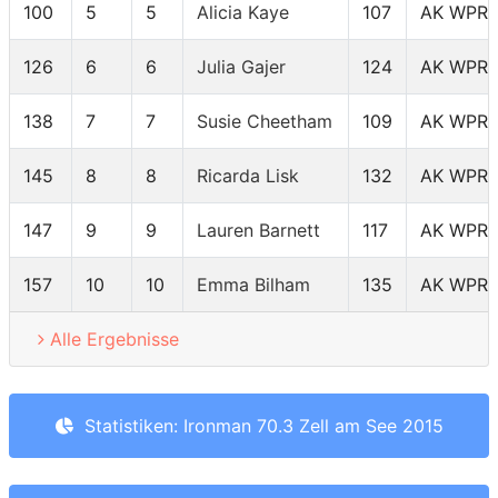
100
5
5
Alicia Kaye
107
AK WPR
126
6
6
Julia Gajer
124
AK WPR
138
7
7
Susie Cheetham
109
AK WPR
145
8
8
Ricarda Lisk
132
AK WPR
147
9
9
Lauren Barnett
117
AK WPR
157
10
10
Emma Bilham
135
AK WPR
Alle Ergebnisse
Statistiken: Ironman 70.3 Zell am See 2015