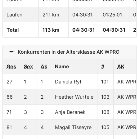
Laufen
21.1 km
04:30:31
01:25:01
04
Total
113 km
04:30:31
04:30:31
25
Konkurrenten in der Altersklasse AK WPRO
Ges
Sex
Ak
Name
#
AK
27
1
1
Daniela Ryf
101
AK WPR
66
2
2
Heather Wurtele
103
AK WPR
71
3
3
Anja Beranek
108
AK WPR
81
4
4
Magali Tisseyre
105
AK WPR