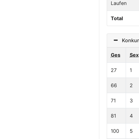
Laufen
Total
Konkurr
Ges
Sex
27
1
66
2
71
3
81
4
100
5