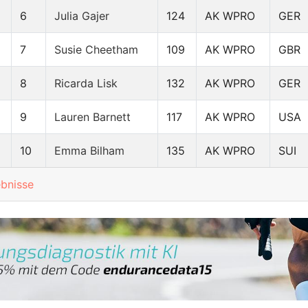
6
Julia Gajer
124
AK WPRO
GER
7
Susie Cheetham
109
AK WPRO
GBR
8
Ricarda Lisk
132
AK WPRO
GER
9
Lauren Barnett
117
AK WPRO
USA
10
Emma Bilham
135
AK WPRO
SUI
ebnisse