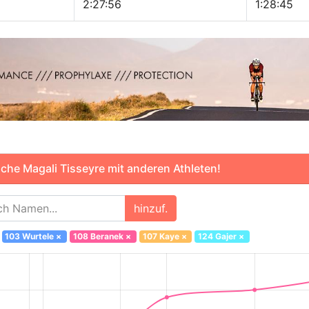
2:27:56
1:28:45
che Magali Tisseyre mit anderen Athleten!
hinzuf.
103 Wurtele
×
108 Beranek
×
107 Kaye
×
124 Gajer
×