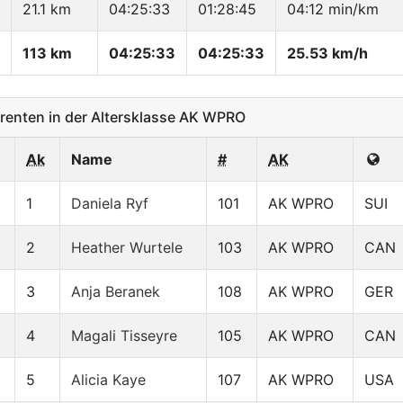
21.1 km
04:25:33
01:28:45
04:12 min/km
113 km
04:25:33
04:25:33
25.53 km/h
enten in der Altersklasse AK WPRO
Ak
Name
#
AK
1
Daniela Ryf
101
AK WPRO
SUI
2
Heather Wurtele
103
AK WPRO
CAN
3
Anja Beranek
108
AK WPRO
GER
4
Magali Tisseyre
105
AK WPRO
CAN
5
Alicia Kaye
107
AK WPRO
USA