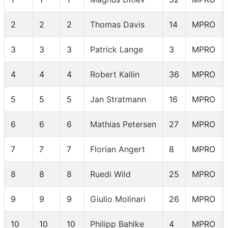
2
2
2
Thomas Davis
14
MPRO
3
3
3
Patrick Lange
3
MPRO
4
4
4
Robert Kallin
36
MPRO
5
5
5
Jan Stratmann
16
MPRO
6
6
6
Mathias Petersen
27
MPRO
7
7
7
Florian Angert
8
MPRO
8
8
8
Ruedi Wild
25
MPRO
9
9
9
Giulio Molinari
26
MPRO
10
10
10
Philipp Bahlke
4
MPRO