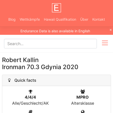
Blog
Wettkämpfe
Hawaii Qualifikation
Über
Kontakt
×
Endurance Data is also available in English
Robert Kallin
Ironman 70.3 Gdynia 2020
Quick facts
4/4/4
MPRO
Alle/Geschlecht/AK
Altersklasse