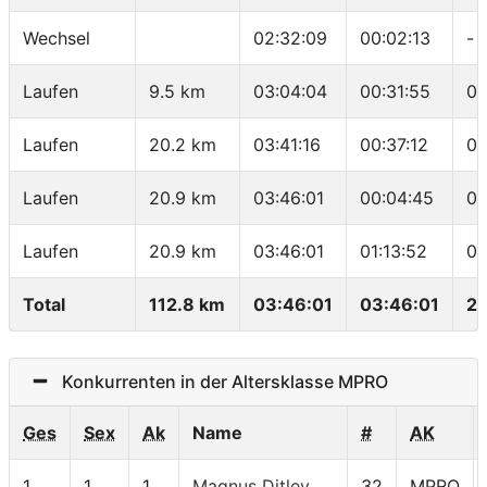
Wechsel
02:32:09
00:02:13
-
Laufen
9.5 km
03:04:04
00:31:55
03
Laufen
20.2 km
03:41:16
00:37:12
03
Laufen
20.9 km
03:46:01
00:04:45
06
Laufen
20.9 km
03:46:01
01:13:52
03
Total
112.8 km
03:46:01
03:46:01
29
Konkurrenten in der Altersklasse MPRO
Ges
Sex
Ak
Name
#
AK
1
1
1
Magnus Ditlev
32
MPRO