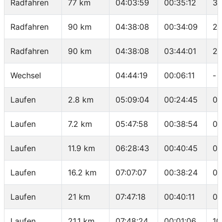
Radfahren
77 km
04:03:59
00:35:12
33
Radfahren
90 km
04:38:08
00:34:09
22
Radfahren
90 km
04:38:08
03:44:01
24
Wechsel
04:44:19
00:06:11
-
Laufen
2.8 km
05:09:04
00:24:45
08
Laufen
7.2 km
05:47:58
00:38:54
08
Laufen
11.9 km
06:28:43
00:40:45
08
Laufen
16.2 km
07:07:07
00:38:24
08
Laufen
21 km
07:47:18
00:40:11
08
Laufen
21.1 km
07:48:24
00:01:06
10