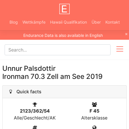
Blog
Wettkämpfe
Hawaii Qualifikation
Über
Kontakt
×
Endurance Data is also available in English
Unnur Palsdottir
Ironman 70.3 Zell am See 2019
Quick facts
2123/362/54
F 45
Alle/Geschlecht/AK
Altersklasse