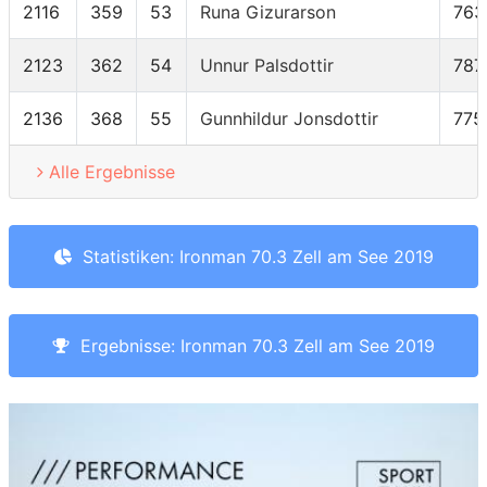
2116
359
53
Runa Gizurarson
763
2123
362
54
Unnur Palsdottir
787
2136
368
55
Gunnhildur Jonsdottir
775
Alle Ergebnisse
Statistiken: Ironman 70.3 Zell am See 2019
Ergebnisse: Ironman 70.3 Zell am See 2019