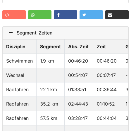
Segment-Zeiten
Disziplin
Segment
Abs. Zeit
Zeit
G
Schwimmen
1.9 km
00:46:20
00:46:20
02
Wechsel
00:54:07
00:07:47
-
Radfahren
22.1 km
01:33:51
00:39:44
33
Radfahren
35.2 km
02:44:43
01:10:52
11
Radfahren
57.5 km
03:28:47
00:44:04
30