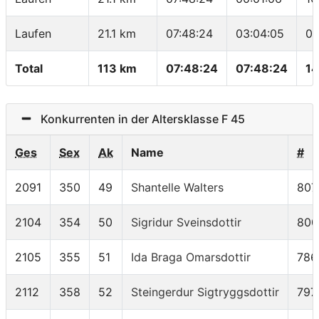
Laufen
21.1 km
07:48:24
03:04:05
08
Total
113 km
07:48:24
07:48:24
14
Konkurrenten in der Altersklasse F 45
Ges
Sex
Ak
Name
#
2091
350
49
Shantelle Walters
807
2104
354
50
Sigridur Sveinsdottir
800
2105
355
51
Ida Braga Omarsdottir
786
2112
358
52
Steingerdur Sigtryggsdottir
797