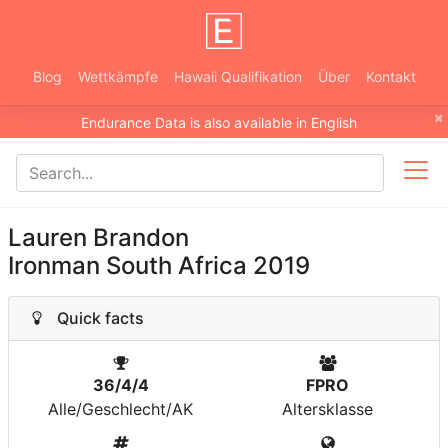
Blog
Wettkämpfe
Hawaii Qualifikation
Über
Kontakt
×
Endurance Data is also available in English
Lauren Brandon
Ironman South Africa 2019
Quick facts
36/4/4
FPRO
Alle/Geschlecht/AK
Altersklasse