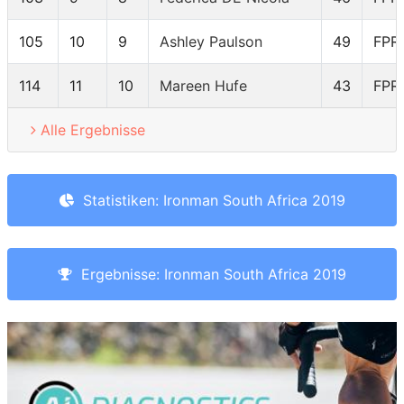
105
10
9
Ashley Paulson
49
FPR
114
11
10
Mareen Hufe
43
FPR
Alle Ergebnisse
Statistiken: Ironman South Africa 2019
Ergebnisse: Ironman South Africa 2019