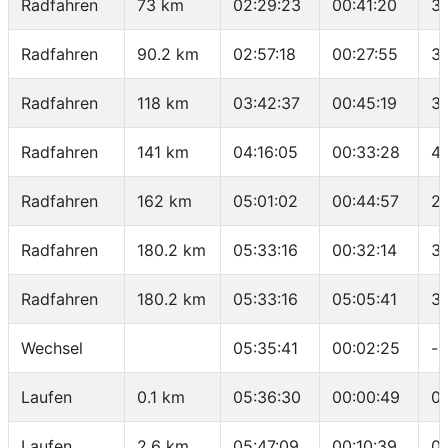
Radfahren
73 km
02:29:23
00:41:20
31
Radfahren
90.2 km
02:57:18
00:27:55
36
Radfahren
118 km
03:42:37
00:45:19
36
Radfahren
141 km
04:16:05
00:33:28
41
Radfahren
162 km
05:01:02
00:44:57
2
Radfahren
180.2 km
05:33:16
00:32:14
3
Radfahren
180.2 km
05:33:16
05:05:41
3
Wechsel
05:35:41
00:02:25
-
Laufen
0.1 km
05:36:30
00:00:49
08
Laufen
2.6 km
05:47:09
00:10:39
04