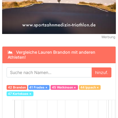
Werbung
Vergleiche Lauren Brandon mit anderen
Athleten!
hinzuf.
42 Brandon
41 Frades
×
45 Watkinson
×
44 Ippach
×
47 Kortekaas
×