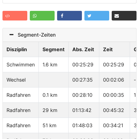
Segment-Zeiten
Disziplin
Segment
Abs. Zeit
Zeit
G
Schwimmen
1.6 km
00:25:29
00:25:29
0
Wechsel
00:27:35
00:02:06
-
Radfahren
0.1 km
00:28:10
00:00:35
10
Radfahren
29 km
01:13:42
00:45:32
3
Radfahren
51 km
01:48:03
00:34:21
3