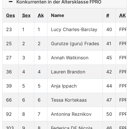
Konkurrenten in der Altersklasse FPRO
Ges
Sex
Ak
Name
#
AK
23
1
1
Lucy Charles-Barclay
40
FPR
25
2
2
Gurutze (guru) Frades
41
FPR
27
3
3
Annah Watkinson
45
FPR
36
4
4
Lauren Brandon
42
FPR
39
5
5
Anja Ippach
44
FPR
66
6
6
Tessa Kortekaas
47
FPR
92
8
7
Antonina Reznikov
50
FPR
103
9
8
Federica DE Nicola
46
FPR