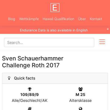
Blog
Wettkämpfe
Hawaii Qualifikation
Über
Kontakt
×
Endurance Data is also available in English
Sven Schauerhammer
Challenge Roth 2017
Quick facts
109/89/9
M 25
Alle/Geschlecht/AK
Altersklasse