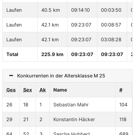
Laufen
40.5 km
09:14:10
00:03:50
0
Laufen
42.1 km
09:23:07
00:08:57
0
Laufen
42.1 km
09:23:07
03:08:28
0
Total
225.9 km
09:23:07
09:23:07
2
Konkurrenten in der Altersklasse M 25
Ges
Sex
Ak
Name
#
26
18
1
Sebastian Mahr
104
29
21
2
Konstantin Häcker
118
64
52
3
Sascha Hubbert
689