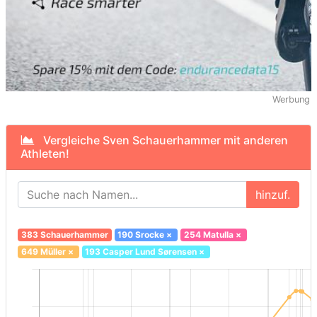
Werbung
Vergleiche Sven Schauerhammer mit anderen
Athleten!
hinzuf.
383 Schauerhammer
190 Srocke
×
254 Matulla
×
649 Müller
×
193 Casper Lund Sørensen
×